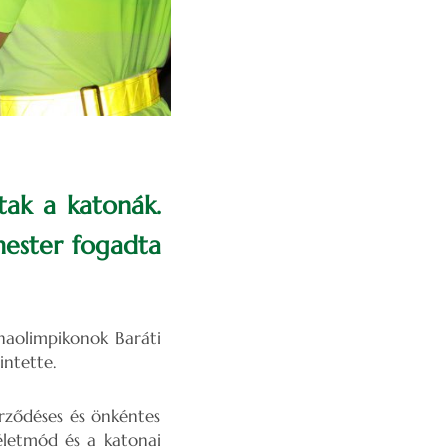
tak a katonák.
mester fogadta
naolimpikonok Baráti
intette.
erződéses és önkéntes
életmód és a katonai