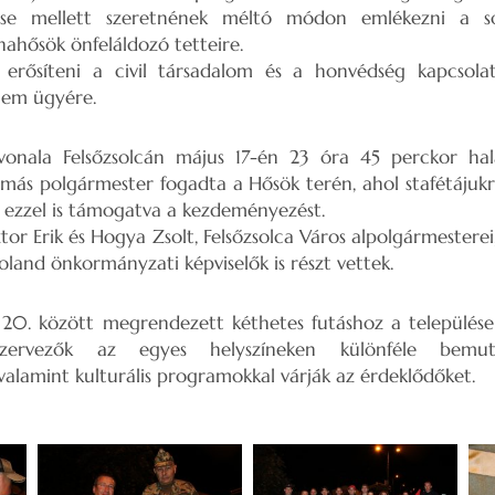
tése mellett szeretnének méltó módon emlékezni a s
ahősök önfeláldozó tetteire.
erősíteni a civil társadalom és a honvédség kapcsolatát
lem ügyére.
vonala Felsőzsolcán május 17-én 23 óra 45 perckor hala
amás polgármester fogadta a Hősök terén, ahol stafétájukr
, ezzel is támogatva a kezdeményezést.
or Erik és Hogya Zsolt, Felsőzsolca Város alpolgármesterei,
and önkormányzati képviselők is részt vettek.
20. között megrendezett kéthetes futáshoz a települések
zervezők az egyes helyszíneken különféle bemutat
alamint kulturális programokkal várják az érdeklődőket.