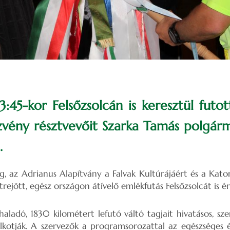
3:45-kor Felsőzsolcán is keresztül futot
vény résztvevőit Szarka Tamás polgár
.
 az Adrianus Alapítvány a Falvak Kultúrájáért és a Kato
rejött, egész országon átívelő emlékfutás Felsőzsolcát is ér
haladó, 1830 kilométert lefutó váltó tagjait hivatásos, sz
alkotják. A szervezők a programsorozattal az egészséges 