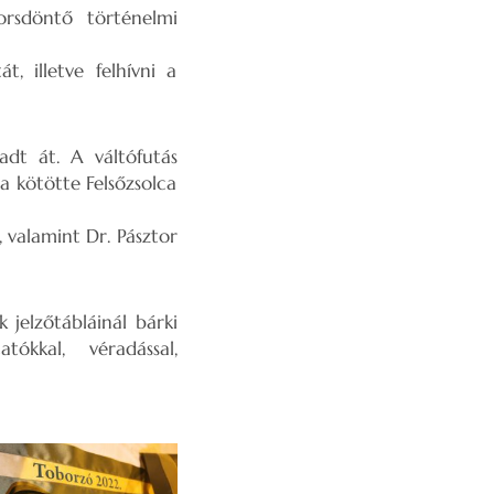
orsdöntő történelmi
, illetve felhívni a
dt át. A váltófutás
a kötötte Felsőzsolca
 valamint Dr. Pásztor
 jelzőtábláinál bárki
ókkal, véradással,