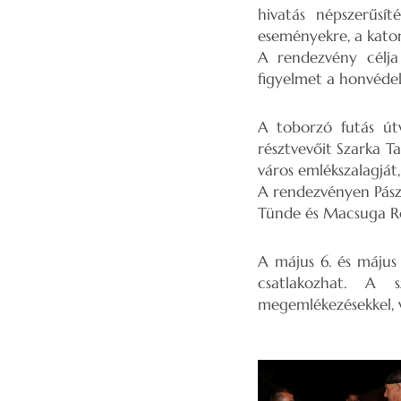
hivatás népszerűsí
eseményekre, a katon
A rendezvény célja 
figyelmet a honvéde
A toborzó futás út
résztvevőit Szarka T
város emlékszalagját
A rendezvényen Pászt
Tünde és Macsuga Rol
A május 6. és május 
csatlakozhat. A s
megemlékezésekkel, v