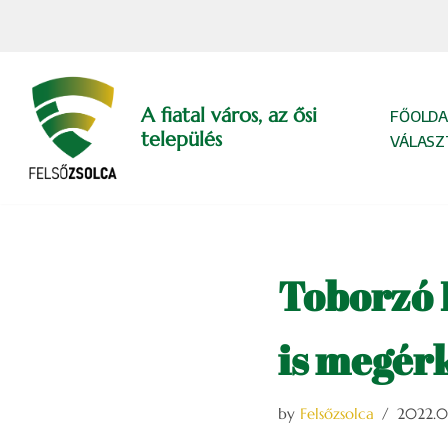
Skip
to
content
A fiatal város, az ősi
FŐOLDA
település
VÁLASZ
Toborzó 
is megér
by
Felsőzsolca
2022.05