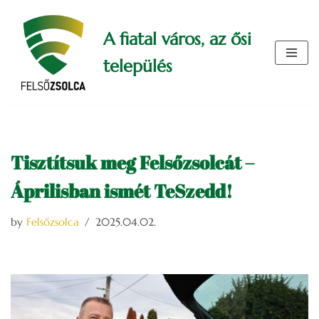
A fiatal város, az ősi
Skip
to
település
content
Tisztítsuk meg Felsőzsolcát –
Áprilisban ismét TeSzedd!
by
Felsőzsolca
2025.04.02.