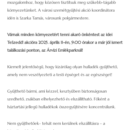
mozgalomhoz, hogy közösen tisztítsuk meg szűkebb-tágabb
környezetünket. A városi szemétgyűjtési akció koordinátora
idén is Szarka Tamás, városunk polgármestere.
Várnak minden környezetért tenni akaró önkéntest az idei
TeSzedd! akcióra 2025. április 11-én, 9:00 órakor a már jól ismert
találkozási ponton, az Árvízi Emlékparknál!
Kiemelt jelentőségű, hogy kizárólag olyan hulladék gyűjthető,
amely nem veszélyezteti a testi épséget és az egészséget!
Gyűjthető bármi, ami kézzel, kesztyűben biztonságosan
szedhető, zsákban elhelyezhető és elszállítható. Főként a
háztartási jellegű hulladékok összegyűjtésére koncentrálunk.
Nem gyűjthetőek– tehát nem kerülnek elszállításra – a