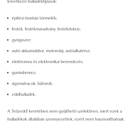
következő hulladéktípusok:
építési-bontási törmelék;
festék, festékmaradvány, festékdoboz;
gyógyszer;
autó akkumulátor, motorolaj, autóalkatrész;
elektromos és elektronikai berendezés;
gumiabroncs;
ágymatracok, bútorok;
zöldhulladék.
A TeSzedd! keretében nem gyűjthető szelektíven, mert ezek a
hulladékok általában szennyezettek, ezért nem hasznosíthatóak.