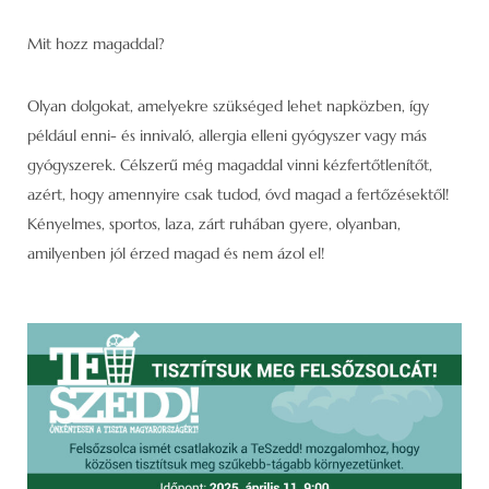
Mit hozz magaddal?
Olyan dolgokat, amelyekre szükséged lehet napközben, így
például enni- és innivaló, allergia elleni gyógyszer vagy más
gyógyszerek. Célszerű még magaddal vinni kézfertőtlenítőt,
azért, hogy amennyire csak tudod, óvd magad a fertőzésektől!
Kényelmes, sportos, laza, zárt ruhában gyere, olyanban,
amilyenben jól érzed magad és nem ázol el!