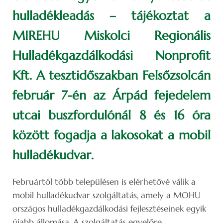
hulladékleadás – tájékoztat a
MIREHU Miskolci Regionális
Hulladékgazdálkodási Nonprofit
Kft. A tesztidőszakban Felsőzsolcán
február 7-én az Árpád fejedelem
utcai buszfordulónál 8 és 16 óra
között fogadja a lakosokat a mobil
hulladékudvar.
Februártól több településen is elérhetővé válik a
mobil hulladékudvar szolgáltatás, amely a MOHU
országos hulladékgazdálkodási fejlesztéseinek egyik
újabb állomása. A szolgáltatás egyelőre