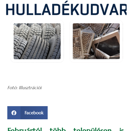
Fotó: Illusztrációi
Facebook
Februártól több településen is