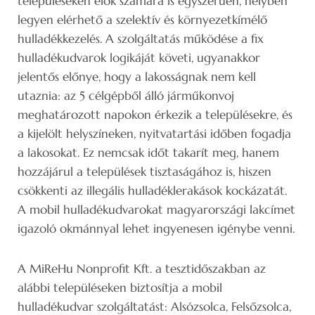
településeken élők számára is egyszerűen, helyben
legyen elérhető a szelektív és környezetkímélő
hulladékkezelés. A szolgáltatás működése a fix
hulladékudvarok logikáját követi, ugyanakkor
jelentős előnye, hogy a lakosságnak nem kell
utaznia: az 5 célgépből álló járműkonvoj
meghatározott napokon érkezik a településekre, és
a kijelölt helyszíneken, nyitvatartási időben fogadja
a lakosokat. Ez nemcsak időt takarít meg, hanem
hozzájárul a települések tisztaságához is, hiszen
csökkenti az illegális hulladéklerakások kockázatát.
A mobil hulladékudvarokat magyarországi lakcímet
igazoló okmánnyal lehet ingyenesen igénybe venni.
A MiReHu Nonprofit Kft. a tesztidőszakban az
alábbi településeken biztosítja a mobil
hulladékudvar szolgáltatást: Alsózsolca, Felsőzsolca,