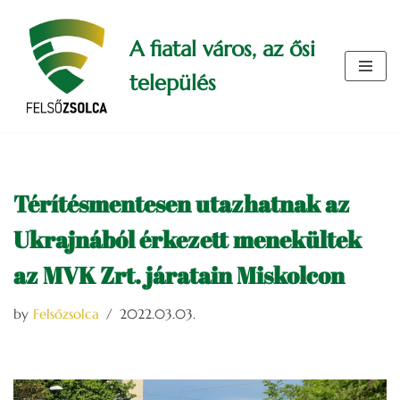
A fiatal város, az ősi
Skip
to
település
content
Térítésmentesen utazhatnak az
Ukrajnából érkezett menekültek
az MVK Zrt. járatain Miskolcon
by
Felsőzsolca
2022.03.03.