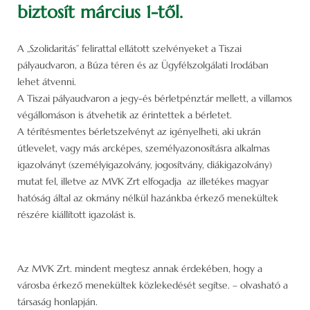
biztosít március 1-től.
A „Szolidaritás” felirattal ellátott szelvényeket a Tiszai
pályaudvaron, a Búza téren és az Ügyfélszolgálati Irodában
lehet átvenni.
A Tiszai pályaudvaron a jegy-és bérletpénztár mellett, a villamos
végállomáson is átvehetik az érintettek a bérletet.
A térítésmentes bérletszelvényt az igényelheti, aki ukrán
útlevelet, vagy más arcképes, személyazonosításra alkalmas
igazolványt (személyigazolvány, jogosítvány, diákigazolvány)
mutat fel, illetve az MVK Zrt elfogadja az illetékes magyar
hatóság által az okmány nélkül hazánkba érkező menekültek
részére kiállított igazolást is.
Az MVK Zrt. mindent megtesz annak érdekében, hogy a
városba érkező menekültek közlekedését segítse. – olvasható a
társaság honlapján.