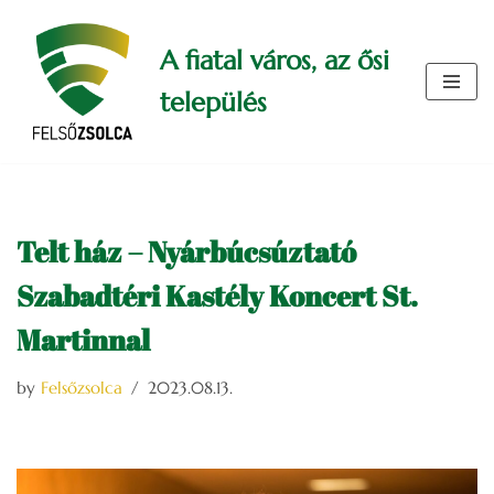
A fiatal város, az ősi
Skip
to
település
content
Telt ház – Nyárbúcsúztató
Szabadtéri Kastély Koncert St.
Martinnal
by
Felsőzsolca
2023.08.13.