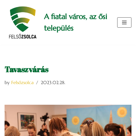
A fiatal város, az ősi
Skip
to
település
content
Tavaszvárás
by
Felsőzsolca
2023.02.28.