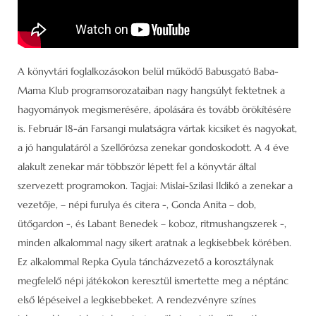
A könyvtári foglalkozásokon belül működő Babusgató Baba-
Mama Klub programsorozataiban nagy hangsúlyt fektetnek a
hagyományok megismerésére, ápolására és tovább örökítésére
is. Február 18-án Farsangi mulatságra vártak kicsiket és nagyokat,
a jó hangulatáról a Szellőrózsa zenekar gondoskodott. A 4 éve
alakult zenekar már többször lépett fel a könyvtár által
szervezett programokon. Tagjai: Mislai-Szilasi Ildikó a zenekar a
vezetője, – népi furulya és citera -, Gonda Anita – dob,
ütőgardon -, és Labant Benedek – koboz, ritmushangszerek -,
minden alkalommal nagy sikert aratnak a legkisebbek körében.
Ez alkalommal Repka Gyula táncházvezető a korosztálynak
megfelelő népi játékokon keresztül ismertette meg a néptánc
első lépéseivel a legkisebbeket. A rendezvényre színes