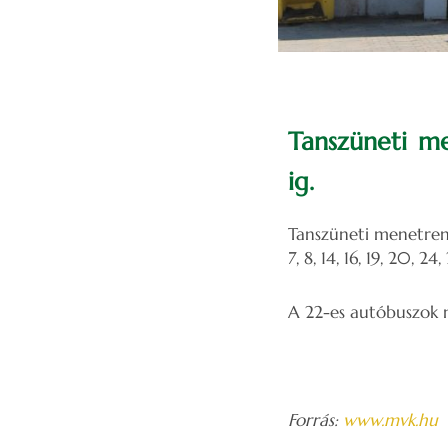
Tanszüneti m
ig.
Tanszüneti menetrend
7, 8, 14, 16, 19, 20, 2
A 22-es autóbuszok m
Forrás:
www.mvk.hu