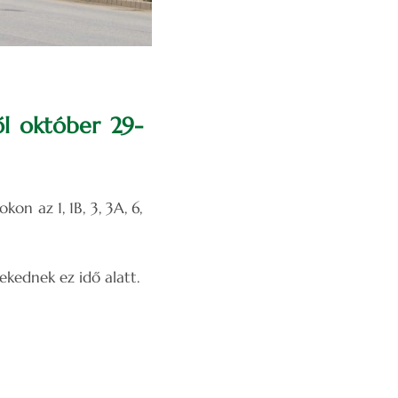
l október 29-
n az 1, 1B, 3, 3A, 6,
ekednek ez idő alatt.