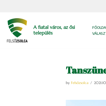
Skip
to
content
A fiatal város, az ősi
FŐOLDA
település
VÁLASZ
Tanszüne
by
Felsőzsolca
2021.10