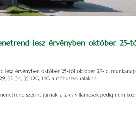
enetrend lesz érvényben október 25-tő
 lesz érvényben október 25-től október 29-ig, munkanapoko
4, 29, 32, 34, 35, 12G, 14G autóbuszvonalakon.
enetrend szerint járnak, a 2-es villamosok pedig nem közl