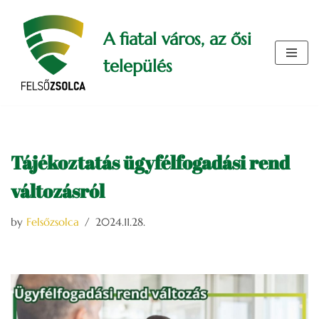
A fiatal város, az ősi
Skip
to
település
content
Tájékoztatás ügyfélfogadási rend
változásról
by
Felsőzsolca
2024.11.28.