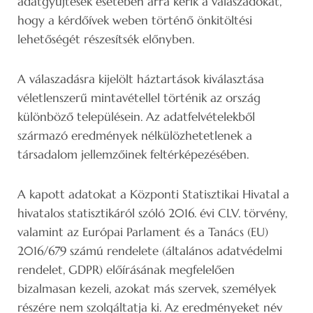
adatgyűjtések esetében arra kérik a válaszadókat,
hogy a kérdőívek weben történő önkitöltési
lehetőségét részesítsék előnyben.
A válaszadásra kijelölt háztartások kiválasztása
véletlenszerű mintavétellel történik az ország
különböző településein. Az adatfelvételekből
származó eredmények nélkülözhetetlenek a
társadalom jellemzőinek feltérképezésében.
A kapott adatokat a Központi Statisztikai Hivatal a
hivatalos statisztikáról szóló 2016. évi CLV. törvény,
valamint az Európai Parlament és a Tanács (EU)
2016/679 számú rendelete (általános adatvédelmi
rendelet, GDPR) előírásának megfelelően
bizalmasan kezeli, azokat más szervek, személyek
részére nem szolgáltatja ki. Az eredményeket név