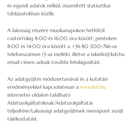
és egyedi adatok nélkül, összesített statisztikai
táblázatokban közlik.
A lakosság részére munkanapokon hétfőtől
csütörtökig 8:00 és 16:00 óra között, pénteken
8:00 és 14:00 óra között a +36 80 200-766-os
telefonszámon (3-as mellék), illetve a lakinfo@ksh.hu
email címen adnak további felvilágosítást.
Az adatgyűjtés módszertanával és a kutatási
eredményekkel kapcsolatosan a
www.ksh.hu
internetes oldalon található
Adatszolgáltatóknak/Adatszolgáltatás
teljesítése/Lakossági adatgyűjtések menüpont nyújt
tájékoztatást.