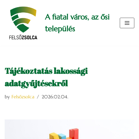
A fiatal város, az ősi
Skip
to
település
content
Tájékoztatás lakossági
adatgyűjtésekről
by
Felsőzsolca
2026.02.04.