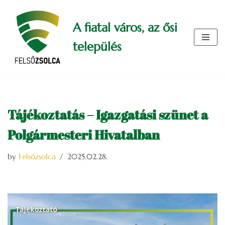
A fiatal város, az ősi
Skip
to
település
content
Tájékoztatás – Igazgatási szünet a
Polgármesteri Hivatalban
by
Felsőzsolca
2025.02.28.