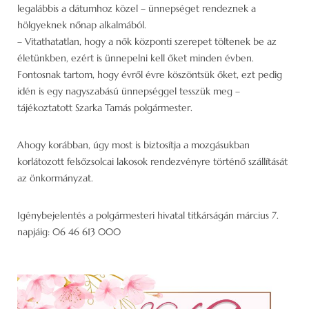
legalábbis a dátumhoz közel – ünnepséget rendeznek a
hölgyeknek nőnap alkalmából.
– Vitathatatlan, hogy a nők központi szerepet töltenek be az
életünkben, ezért is ünnepelni kell őket minden évben.
Fontosnak tartom, hogy évről évre köszöntsük őket, ezt pedig
idén is egy nagyszabású ünnepséggel tesszük meg –
tájékoztatott Szarka Tamás polgármester.
Ahogy korábban, úgy most is biztosítja a mozgásukban
korlátozott felsőzsolcai lakosok rendezvényre történő szállítását
az önkormányzat.
Igénybejelentés a polgármesteri hivatal titkárságán március 7.
napjáig: 06 46 613 000