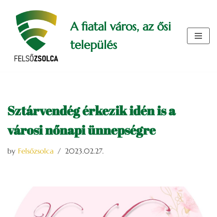
A fiatal város, az ősi
Skip
to
település
content
Sztárvendég érkezik idén is a
városi nőnapi ünnepségre
by
Felsőzsolca
2023.02.27.