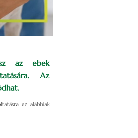
lesz az ebek
tatására. Az
ódhat.
ltatásra az alábbiak