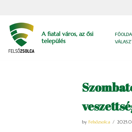
Skip
to
content
A fiatal város, az ősi
FŐOLDA
település
VÁLASZ
Szombato
veszettsé
by
Felsőzsolca
2025.0