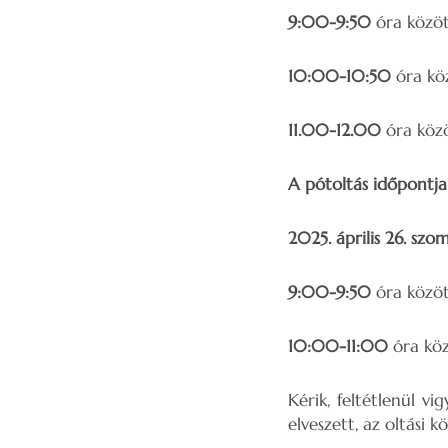
9:00-9:50
óra között
10:00-10:50
óra köz
11.00-12.00
óra közö
A pótoltás időpontja 
2025. április 26. szo
9:00-9:50
óra között
10:00-11:00
óra köz
Kérik, feltétlenül 
elveszett, az oltási k