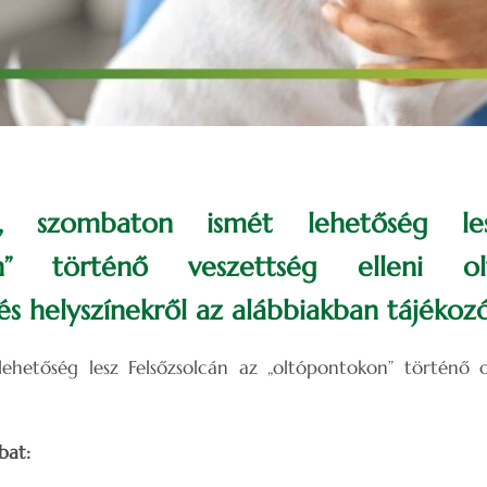
én, szombaton ismét lehetőség 
on” történő veszettség elleni ol
és helyszínekről az alábbiakban tájékoz
ehetőség lesz Felsőzsolcán az „oltópontokon” történő o
bat: