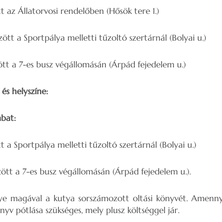
 az Állatorvosi rendelőben (Hősök tere 1.)
ött a Sportpálya melletti tűzoltó szertárnál (Bolyai u.)
tt a 7-es busz végállomásán (Árpád fejedelem u.)
és helyszíne:
mbat:
 a Sportpálya melletti tűzoltó szertárnál (Bolyai u.)
ött a 7-es busz végállomásán (Árpád fejedelem u.).
vigye magával a kutya sorszámozott oltási könyvét. Amenn
önyv pótlása szükséges, mely plusz költséggel jár.