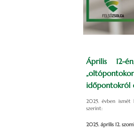
Április 12-
„oltópontok
időpontokról 
2025. évben ismét l
szerint:
2025.
április 12. szom