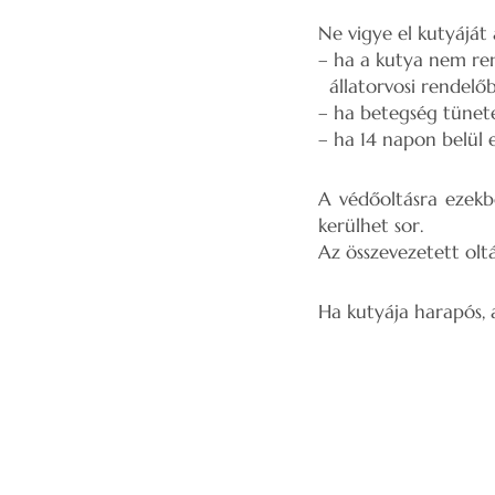
Ne vigye el kutyáját 
– ha a kutya nem ren
állatorvosi rendelőb
– ha betegség tünetei
– ha 14 napon belül 
A védőoltásra ezekbe
kerülhet sor.
Az összevezetett olt
Ha kutyája harapós, a