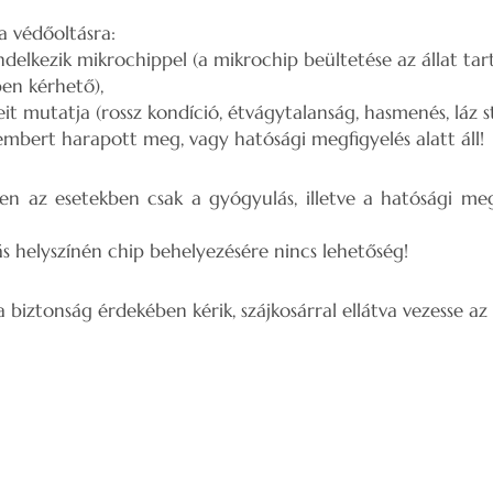
a védőoltásra:
delkezik mikrochippel (a mikrochip beültetése az állat tart
en kérhető),
t mutatja (rossz kondíció, étvágytalanság, hasmenés, láz st
embert harapott meg, vagy hatósági megfigyelés alatt áll!
n az esetekben csak a gyógyulás, illetve a hatósági meg
ás helyszínén chip behelyezésére nincs lehetőség!
 biztonság érdekében kérik, szájkosárral ellátva vezesse az 