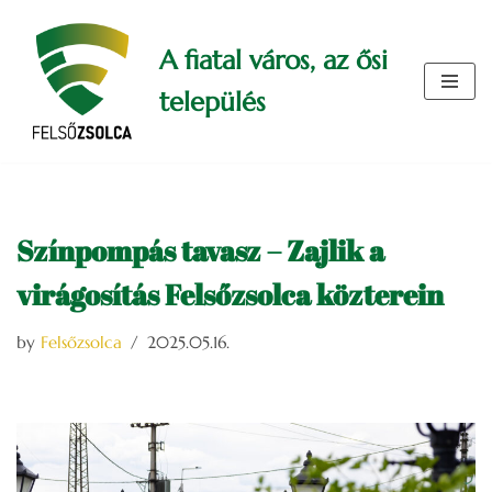
A fiatal város, az ősi
Skip
to
település
content
Színpompás tavasz – Zajlik a
virágosítás Felsőzsolca közterein
by
Felsőzsolca
2025.05.16.