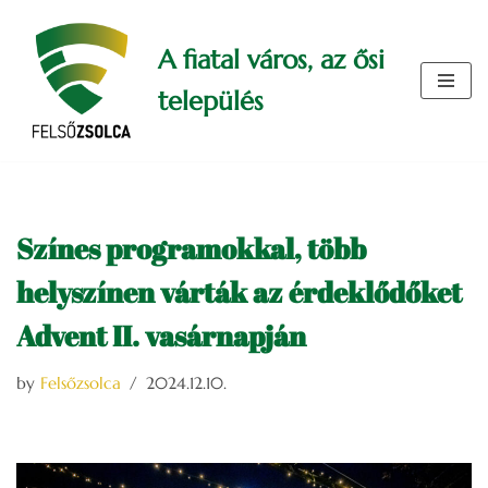
A fiatal város, az ősi
Skip
to
település
content
Színes programokkal, több
helyszínen várták az érdeklődőket
Advent II. vasárnapján
by
Felsőzsolca
2024.12.10.