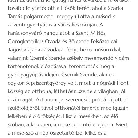
tovább folytatódott a Hősök terén, ahol a Szarka
Tamás polgármester meggyújtotta a második
adventi gyertyát is a város koszorúján. A
karácsonyváró hangulatot a Szent Miklós
Görögkatolikus Óvoda és Bölcsőde Felsőzsolcai
Tagóvodájának óvodásai fényt hozó műsorukkal,
valamint Csernik Szende székely mesemondó vidám
történetének előadásával teremtették meg a
gyertyagyújtás idején. Csernik Szende, akinek
egykor Sepsiszentgyörgy volt, most a nógrádi Hont
község az otthona, láthatóan szerte a világban jól
érzi magát. Azt mondja, szerencsét próbálni jött el
szülőföldjéről, távol otthonától ismerte meg igazán
lelkében élő örökségét. Hisz a mesékben, az élő
szóban, a kincsben, a mese teremtő erejében. Mert
a mese-szó a nép összetartó íze, lelke, és a