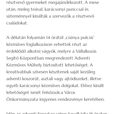
résztvevő gyermeket megajándékozott. A mese
után, meleg teával, karácsonyi punccsal és
süteménnyel kínálták a szervezők a résztvevő
családokat.
A délután folyamán 14 órától „csúnya pulcsis”
kézműves foglalkozáson vehettek részt az
érdeklődő alkotni vágyók, melyre a Vállalkozás
Segítő Központban megrendezett Adventi
Kézműves Műhely biztosított lehetőséget. A
kreatívabbak szívesen készítenek saját kezűleg
adventi koszorút, asztali vagy ajtódíszeket, illetve
egyéb karácsonyi kézműves dolgokat. Ehhez kínált
lehetőséget ismét Felsőzsolca Város
Önkormányzata ingyenes rendezvénye keretében.
Idén az adventi forgatag színes kavalkádja 16 órakor