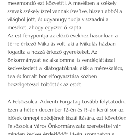
mesemondó ezt közvetíti. A meséiben a székely
szavak székely ízzel vannak ízesítve, hiszen abból a
világból jött, és ugyanúgy tudja visszaadni a
meséket, ahogy egyszer ő kapta.
Az est fénypontja az előző évekhez hasonlóan a
térre érkező Mikulás volt, aki a Mikulás házban
fogadta a hozzá érkező gyerekeket. Az
önkormányzat ez alkalommal is vendéglátással
kedveskedett a kilátogatóknak, akik a mézeskalács,
tea és forralt bor elfogyasztása közben
beszélgetéssel töltötték az estét.
A Felsőzsolcai Adventi Forgatag tovább folytatódik.
Ezen a héten december 12-én és 13-án kerül sor az
idősek ünnepi ebédjének kiszállítására, ezt követően
Felsőzsolca Város Önkormányzata szeretettel vár
minden kedves érdeklődőt 14-én, szombaton a