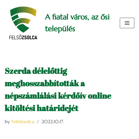
A fiatal város, az ősi
Skip
to
település
content
Szerda délelőttig
meghosszabbították a
népszámlálási kérdőív online
kitöltési határidejét
by
Felsőzsolca
2022.10.17.