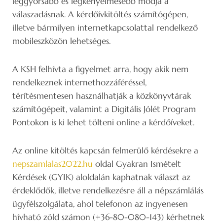
leggyorsabb és legkényelmesebb módja a
válaszadásnak. A kérdőívkitöltés számítógépen,
illetve bármilyen internetkapcsolattal rendelkező
mobileszközön lehetséges.
A KSH felhívta a figyelmet arra, hogy akik nem
rendelkeznek internethozzáféréssel,
térítésmentesen használhatják a közkönyvtárak
számítógépeit, valamint a Digitális Jólét Program
Pontokon is ki lehet tölteni online a kérdőíveket.
Az online kitöltés kapcsán felmerülő kérdésekre a
nepszamlalas2022.hu
oldal Gyakran Ismételt
Kérdések (GYIK) aloldalán kaphatnak választ az
érdeklődők, illetve rendelkezésre áll a népszámlálás
ügyfélszolgálata, ahol telefonon az ingyenesen
hívható zöld számon (+36-80-080-143) kérhetnek