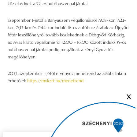
közlekednek a 22-es autóbuszvonal járatai.
Szeptember 1-jétől a Bányaüzem végállomásról 7:08-kor, 7:22-
kor, 7:32-kor és 7:44-kor induló 16-os autóbuszjáratok az Újgyőri
főtér leszállóhelyről tovább közlekednek a Diósgyőri Kórházig,
az Avas kilátó végállomásról 12:00 – 16:00 között induló 35-ös
autóbuszvonal járatai pedig megállnak a Fényi Gyula tér
megállóhelyen.
2023. szeptember 1-jétől érvényes menetrend az alábbi linken
érhető el:
https://mvkzrt.hu/menetrend
X