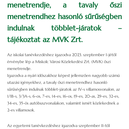
menetrendje, a tavaly őszi
menetrendhez hasonló sűrűségben
indulnak többlet-járatok –
tájékoztat az MVK Zrt.
Az iskolai tanévkezdéshez igazodva 2023. szeptember 1-jétől
érvénybe lép a Miskolc Városi Közlekedési Zrt. (MVK) őszi
menetrendje.
Igazodva a nyári időszakhoz képest jellemzően nagyobb számú
utazási igényekhez, a tavaly őszi menetrendhez hasonló
sűrűségben indulnak többlet-járatok az 1V-s villamosvonalon, az
1/1B-s, 3/3A-s, 6-os, 7-es, 14-es, 16-os, 19-es, 20-as, 29-es, 32-es,
34-es, 35-ös autóbuszvonalakon, valamint ismét közlekednek a
2-es villamosok.
Az egyetemi tanévkezdéshez igazodva szeptember 11-től