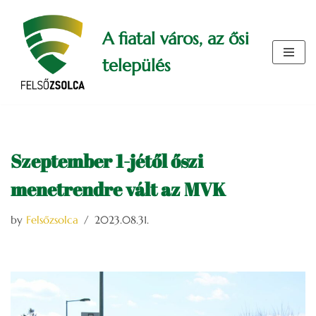
A fiatal város, az ősi
Skip
to
település
content
Szeptember 1-jétől őszi
menetrendre vált az MVK
by
Felsőzsolca
2023.08.31.