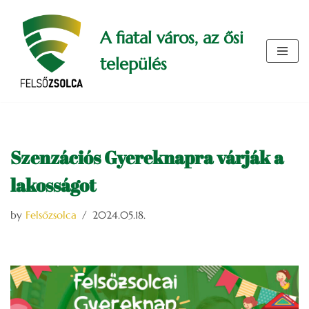
A fiatal város, az ősi
Skip
to
település
content
Szenzációs Gyereknapra várják a
lakosságot
by
Felsőzsolca
2024.05.18.