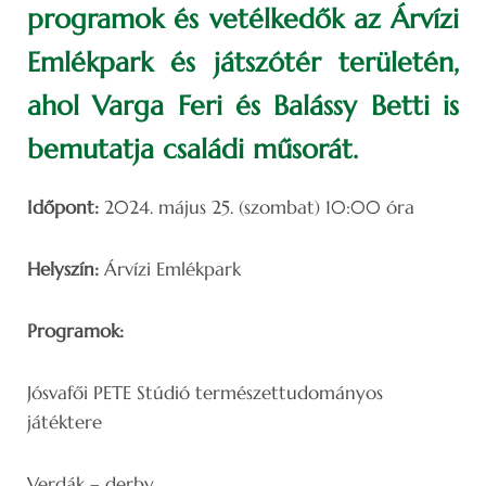
programok és vetélkedők az Árvízi
Emlékpark és játszótér területén,
ahol Varga Feri és Balássy Betti is
bemutatja családi műsorát.
Időpont:
2024. május 25. (szombat) 10:00 óra
Helyszín:
Árvízi Emlékpark
Programok:
Jósvafői PETE Stúdió természettudományos
játéktere
Verdák – derby