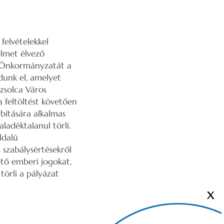
felvételekkel
elmet élvező
os Önkormányzatát a
dunk el, amelyet
őzsolca Város
 feltöltést követően
bítására alkalmas
ladéktalanul törli.
ldalú
szabálysértésekről
ető emberi jogokat,
törli a pályázat
X