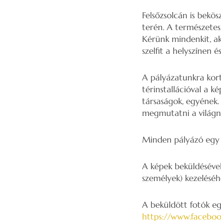
Felsőzsolcán is bekös
terén. A természetes 
Kérünk mindenkit, aki
szelfit a helyszínen 
A pályázatunkra kort
térinstallációval a k
társaságok, egyének. 
megmutatni a világnak
Minden pályázó egy 
A képek beküldésével
személyek) kezeléséh
A beküldött fotók eg
https://www.faceboo