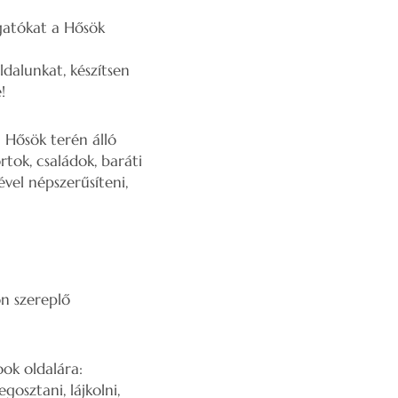
ogatókat a Hősök
ldalunkat, készítsen
!
 Hősök terén álló
rtok, családok, baráti
ével népszerűsíteni,
n szereplő
ok oldalára:
gosztani, lájkolni,