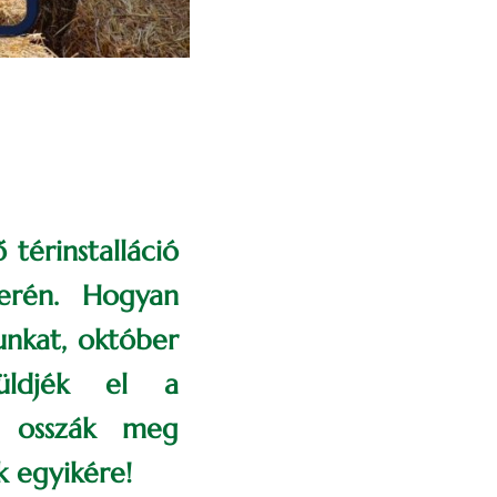
 térinstalláció
terén. Hogyan
unkat, október
küldjék el a
gy osszák meg
k egyikére!