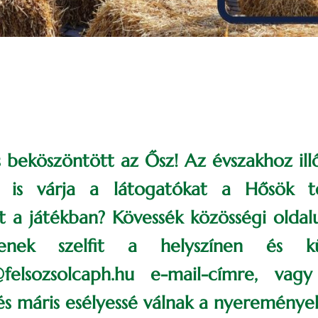
s beköszöntött az Ősz! Az évszakhoz illő
k is várja a látogatókat a Hősök 
t a játékban? Kövessék közösségi oldal
tsenek szelfit a helyszínen és 
@felsozsolcaph.hu e-mail-címre, va
 és máris esélyessé válnak a nyereménye