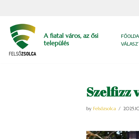
Skip
to
content
A fiatal város, az ősi
FŐOLDA
település
VÁLASZ
Szelfizz 
by
Felsőzsolca
2025.10