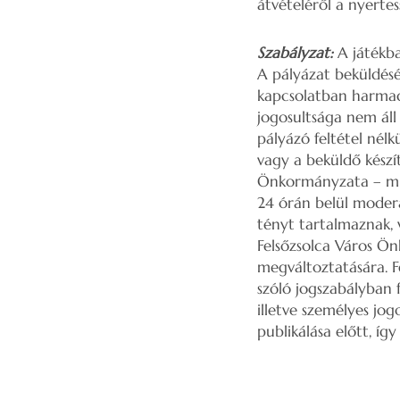
átvételéről a nyertes
Szabályzat:
A játékba
A pályázat beküldésév
kapcsolatban harmadi
jogosultsága nem áll 
pályázó feltétel nélk
vagy a beküldő készít
Önkormányzata – mint
24 órán belül moderá
tényt tartalmaznak, v
Felsőzsolca Város Ön
megváltoztatására. F
szóló jogszabályban 
illetve személyes jog
publikálása előtt, í