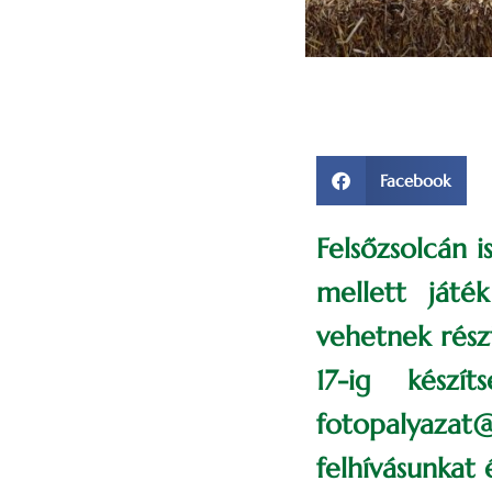
Facebook
Felsőzsolcán i
mellett játé
vehetnek rész
17-ig készí
fotopalyazat
felhívásunkat