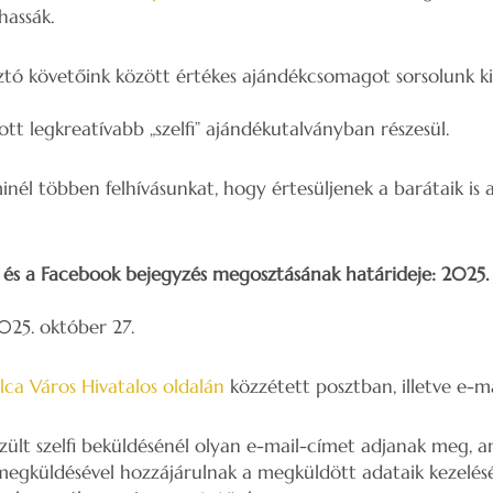
hassák.
tó követőink között értékes ajándékcsomagot sorsolunk ki
tott legkreatívabb „szelfi” ajándékutalványban részesül.
inél többen felhívásunkat, hogy értesüljenek a barátaik is
 és a Facebook bejegyzés megosztásának határideje: 2025. 
025. október 27.
lca Város Hivatalos oldalán
közzétett posztban, illetve e-mai
szült szelfi beküldésénél olyan e-mail-címet adjanak meg, 
megküldésével hozzájárulnak a megküldött adataik kezelés