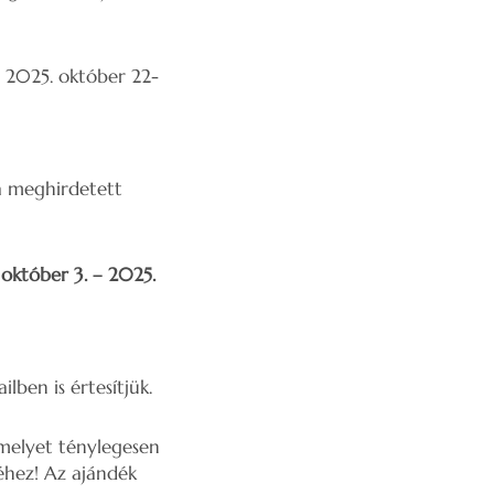
 2025. október 22-
 a meghirdetett
október 3. – 2025.
lben is értesítjük.
amelyet ténylegesen
éhez! Az ajándék