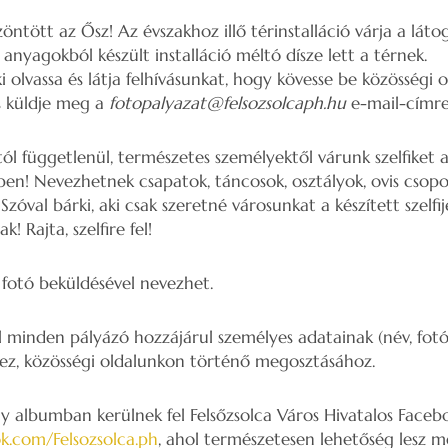
zöntött az Ősz! Az évszakhoz illő térinstalláció várja a lát
anyagokból készült installáció méltó dísze lett a térnek.
 olvassa és látja felhívásunkat, hogy kövesse be közösségi o
és küldje meg a
fotopalyazat@felsozsolcaph.hu
e-mail-címre
ól függetlenül, természetes személyektől várunk szelfiket a
épen! Nevezhetnek csapatok, táncosok, osztályok, ovis csopo
Szóval bárki, aki csak szeretné városunkat a készített szelfij
! Rajta, szelfire fel!
fotó beküldésével nevezhet.
 minden pályázó hozzájárul személyes adatainak (név, fotó
ez, közösségi oldalunkon történő megosztásához.
y albumban kerülnek fel Felsőzsolca Város Hivatalos Facebo
k.com/Felsozsolca.ph
, ahol természetesen lehetőség lesz me