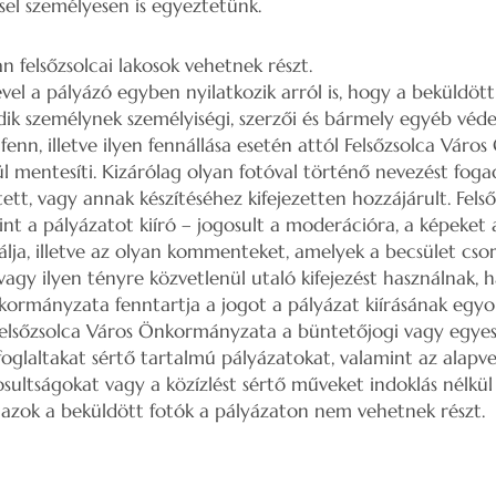
sel személyesen is egyeztetünk.
n felsőzsolcai lakosok vehetnek részt.
el a pályázó egyben nyilatkozik arról is, hogy a beküldött 
k személynek személyiségi, szerzői és bármely egyéb véd
fenn, illetve ilyen fennállása esetén attól Felsőzsolca Vár
ül mentesíti. Kizárólag olyan fotóval történő nevezést foga
ett, vagy annak készítéséhez kifejezetten hozzájárult. Fels
 a pályázatot kiíró – jogosult a moderációra, a képeket a
lja, illetve az olyan kommenteket, amelyek a becsület csor
agy ilyen tényre közvetlenül utaló kifejezést használnak, ha
kormányzata fenntartja a jogot a pályázat kiírásának egyo
elsőzsolca Város Önkormányzata a büntetőjogi vagy egyes 
foglaltakat sértő tartalmú pályázatokat, valamint az alapv
osultságokat vagy a közízlést sértő műveket indoklás nélkül 
gy azok a beküldött fotók a pályázaton nem vehetnek részt.