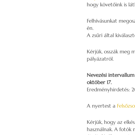
hogy követőink is lát
Felhívásunkat megosz
én.
A zsűri által kiválasz
Kérjük, osszák meg m
pályázatról.
Nevezési intervallum
október 17.
Eredményhirdetés: 2
A nyertest a
Felsőzso
Kérjük, hogy az elké
használnak. A fotók 