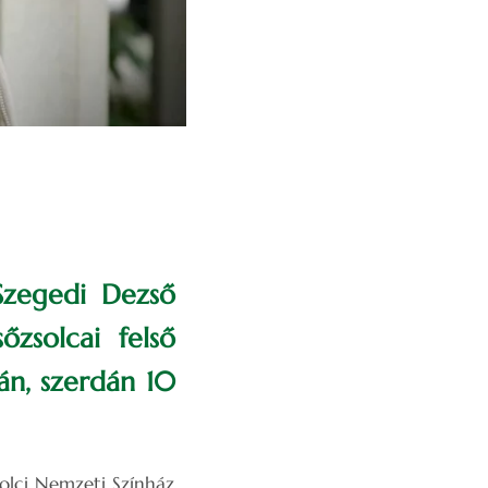
Szegedi Dezső
őzsolcai felső
án, szerdán 10
skolci Nemzeti Színház