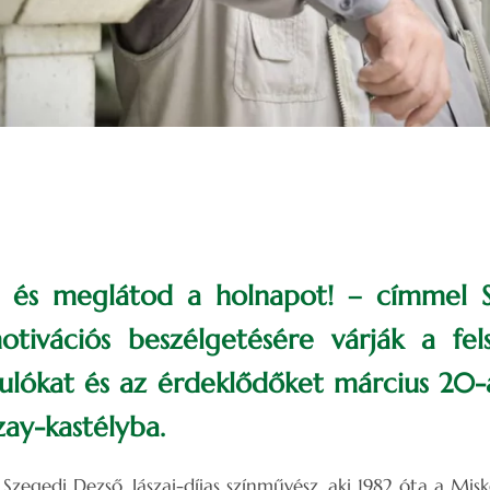
 és meglátod a holnapot! – címmel 
tivációs beszélgetésére várják a fels
ulókat és az érdeklődőket március 20-
zay-kastélyba.
 Szegedi Dezső, Jászai-díjas színművész, aki 1982 óta a Mi