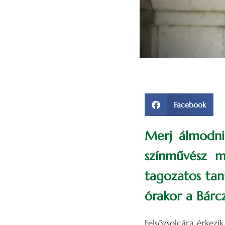
Facebook
Merj álmodni
színművész mo
tagozatos tan
órakor a Bárc
Felsőzsolcára érkezik