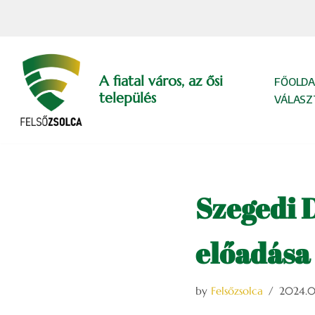
Skip
to
content
A fiatal város, az ősi
FŐOLDA
település
VÁLASZ
Szegedi 
előadása
by
Felsőzsolca
2024.03