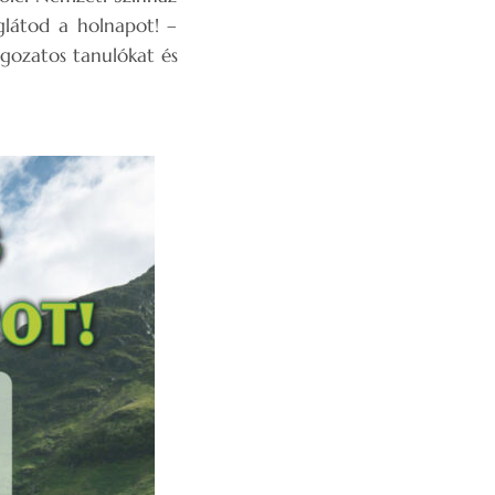
glátod a holnapot! –
agozatos tanulókat és