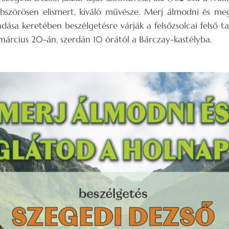
öbbszörösen elismert, kiváló művésze. Merj álmodni és me
dása keretében beszélgetésre várják a felsőzsolcai felső t
árcius 20-án, szerdán 10 órától a Bárczay-kastélyba.