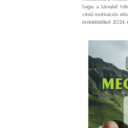
tagja, a társulat t
című motivációs előa
érdeklődőket 2024. m