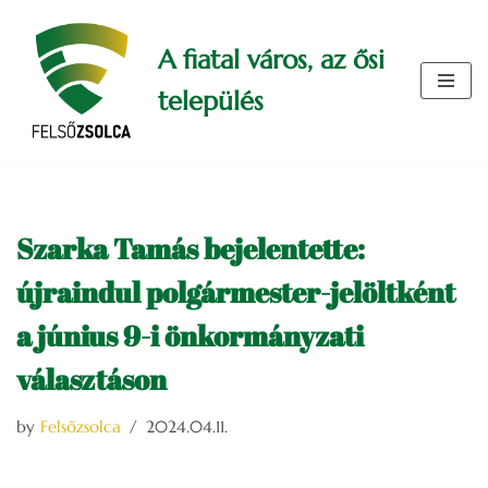
A fiatal város, az ősi
Skip
to
település
content
Szarka Tamás bejelentette:
újraindul polgármester-jelöltként
a június 9-i önkormányzati
választáson
by
Felsőzsolca
2024.04.11.