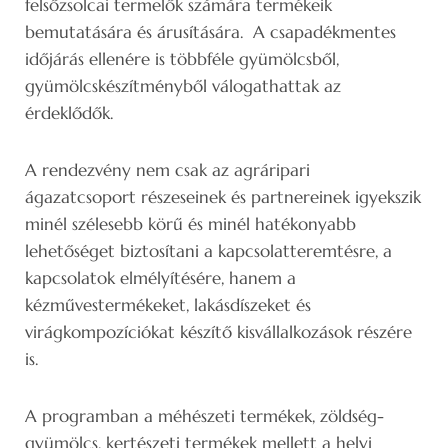
felsőzsolcai termelők számára termékeik
bemutatására és árusítására. A csapadékmentes
időjárás ellenére is többféle gyümölcsből,
gyümölcskészítményből válogathattak az
érdeklődők.
A rendezvény nem csak az agráripari
ágazatcsoport részeseinek és partnereinek igyekszik
minél szélesebb körű és minél hatékonyabb
lehetőséget biztosítani a kapcsolatteremtésre, a
kapcsolatok elmélyítésére, hanem a
kézművestermékeket, lakásdíszeket és
virágkompozíciókat készítő kisvállalkozások részére
is.
A programban a méhészeti termékek, zöldség-
gyümölcs, kertészeti termékek mellett a helyi