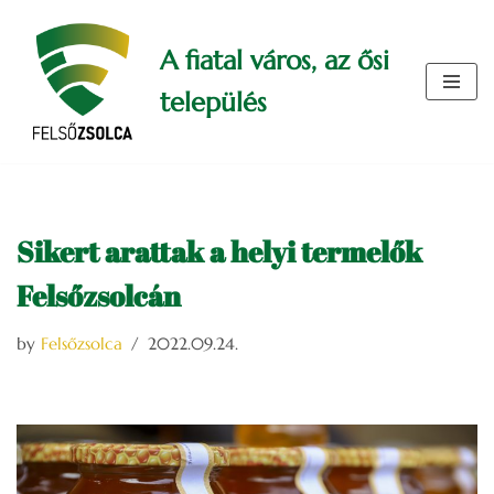
A fiatal város, az ősi
Skip
to
település
content
Sikert arattak a helyi termelők
Felsőzsolcán
by
Felsőzsolca
2022.09.24.