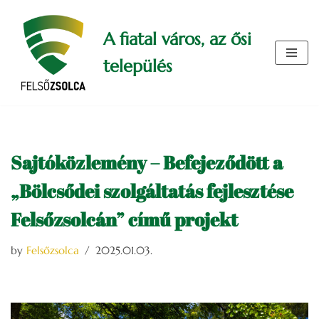
A fiatal város, az ősi
Skip
to
település
content
Sajtóközlemény – Befejeződött a
„Bölcsődei szolgáltatás fejlesztése
Felsőzsolcán” című projekt
by
Felsőzsolca
2025.01.03.