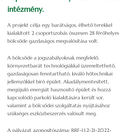
intézmény.
A projekt célja egy barátságos, élhető terekkel
kialakított 2 csoportszobás összesen 28 férőhelyes
bölcsőde gazdaságos megvalósítása volt.
A bölcsőde a jogszabályoknak megfelelő,
környezetbarát technológiákkal üzemeltethető,
gazdaságosan fenntartható, kiváló hőtechnikai
jellemzőkkel bíró épület. Akadálymentesített,
megújuló energiát hasznosító épület és hozzá
kapcsolódó parkoló kialakítására került sor,
valamint a bölcsődei szolgáltatás nyújtásához
szükséges eszközbeszerzés valósult meg.
A pályázat azonosítószáma: RRF-1.1.2-21-2022-