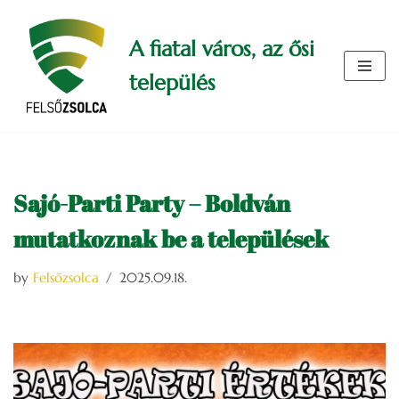
A fiatal város, az ősi
Skip
to
település
content
Sajó-Parti Party – Boldván
mutatkoznak be a települések
by
Felsőzsolca
2025.09.18.