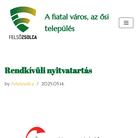
A fiatal város, az ősi
Skip
to
település
content
Rendkívüli nyitvatartás
by
Felsőzsolca
2025.05.14.