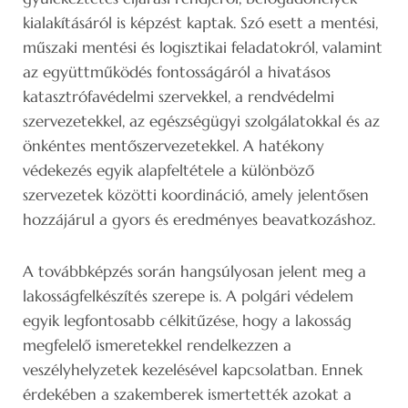
kialakításáról is képzést kaptak. Szó esett a mentési,
műszaki mentési és logisztikai feladatokról, valamint
az együttműködés fontosságáról a hivatásos
katasztrófavédelmi szervekkel, a rendvédelmi
szervezetekkel, az egészségügyi szolgálatokkal és az
önkéntes mentőszervezetekkel. A hatékony
védekezés egyik alapfeltétele a különböző
szervezetek közötti koordináció, amely jelentősen
hozzájárul a gyors és eredményes beavatkozáshoz.
A továbbképzés során hangsúlyosan jelent meg a
lakosságfelkészítés szerepe is. A polgári védelem
egyik legfontosabb célkitűzése, hogy a lakosság
megfelelő ismeretekkel rendelkezzen a
veszélyhelyzetek kezelésével kapcsolatban. Ennek
érdekében a szakemberek ismertették azokat a