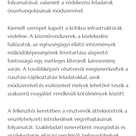
folyamatával, valamint a védekezési feladatok
összehangolásának módszereivel.
Kiemelt szerepet kapott a kritikus infrastruktúrák
védelme. A közműrendszerek, a közlekedési
hálózatok, az egészségügyi ellátó intézmények
működőképességének fenntartása alapvető
fontosságú egy esetleges kiterjedt káresemény
során. A továbbképzés résztvevői megismerkedtek a
riasztási-tájékoztatási feladatokkal, azok
módszereivel és eszközeivel melyek lehetővé teszik a
szakszerű reagálást rendkívüli körülmények között.
A felkészítés keretében a résztvevők áttekintették a
veszélyhelyzeti intézkedések végrehajtásának
folyamatát. Szakfeladati ismeretként mozgósítás és
gyülekeztetés eljárási rendjéről, befogadóhelyek