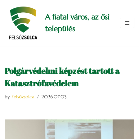
A fiatal város, az ősi
Skip
to
település
content
Polgárvédelmi képzést tartott a
Katasztrófavédelem
by
Felsőzsolca
2026.07.03.