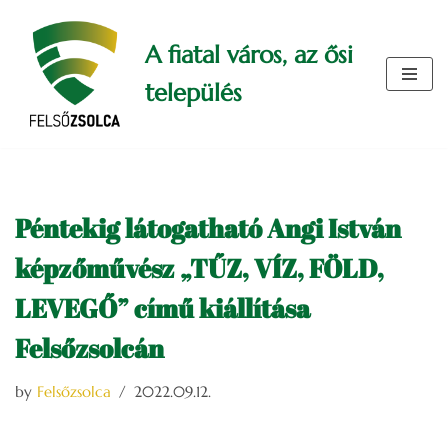
A fiatal város, az ősi
Skip
to
település
content
Péntekig látogatható Angi István
képzőművész „TŰZ, VÍZ, FÖLD,
LEVEGŐ” című kiállítása
Felsőzsolcán
by
Felsőzsolca
2022.09.12.