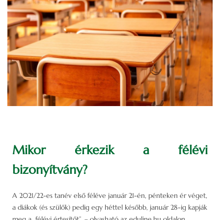
Mikor érkezik a félévi
bizonyítvány?
A 2021/22-es tanév első féléve január 21-én, pénteken ér véget,
a diákok (és szülők) pedig egy héttel később, január 28-ig kapják
meg a „félévi értesítőt”. – olvasható az eduline.hu oldalon