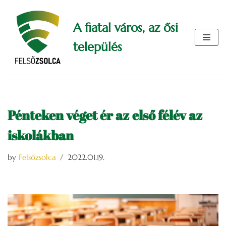
A fiatal város, az ősi
Skip
to
település
content
Pénteken véget ér az első félév az
iskolákban
by
Felsőzsolca
2022.01.19.