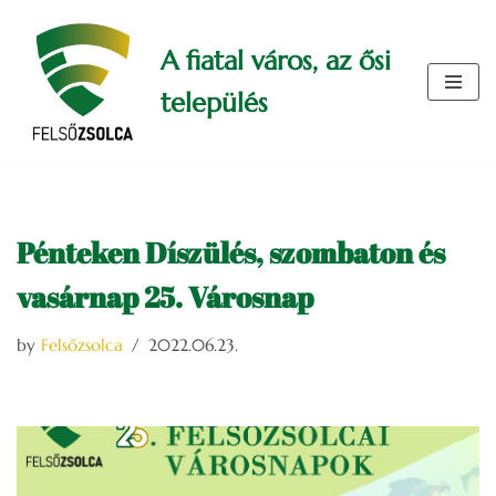
A fiatal város, az ősi
Skip
to
település
content
Pénteken Díszülés, szombaton és
vasárnap 25. Városnap
by
Felsőzsolca
2022.06.23.