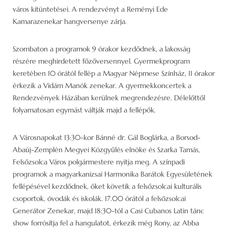
város kitüntetései. A rendezvényt a Reményi Ede
Kamarazenekar hangversenye zárja.
Szombaton a programok 9 órakor kezdődnek, a lakosság
részére meghirdetett főzőversennyel. Gyermekprogram
keretében 10 órától fellép a Magyar Népmese Színház, 11 órakor
érkezik a Vidám Manók zenekar. A gyermekkoncertek a
Rendezvények Házában kerülnek megrendezésre. Délelőttől
folyamatosan egymást váltják majd a fellépők.
A Városnapokat 13:30-kor Bánné dr. Gál Boglárka, a Borsod-
Abaúj-Zemplén Megyei Közgyűlés elnöke és Szarka Tamás,
Felsőzsolca Város polgármestere nyitja meg. A színpadi
programok a magyarkanizsai Harmonika Barátok Egyesületének
fellépésével kezdődnek, őket követik a felsőzsolcai kulturális
csoportok, óvodák és iskolák. 17.00 órától a felsőzsolcai
Generátor Zenekar, majd 18:30-tól a Casi Cubanos Latin tánc
show forrósítja fel a hangulatot, érkezik még Rony, az Abba