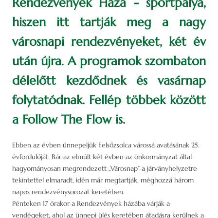
Rendezvények Háza - sportpálya,
hiszen itt tartják meg a nagy
városnapi rendezvényeket, két év
után újra. A programok szombaton
délelőtt kezdődnek és vasárnap
folytatódnak. Fellép többek között
a Follow The Flow is.
Ebben az évben ünnepeljük Felsőzsolca várossá avatásának 25.
évfordulóját. Bár az elmúlt két évben az önkormányzat által
hagyományosan megrendezett „Városnap” a járványhelyzetre
tekintettel elmaradt, idén már megtartják, méghozzá három
napos rendezvénysorozat keretében.
Pénteken 17 órakor a Rendezvények házába várják a
vendégeket, ahol az ünnepi ülés keretében átadásra kerülnek a