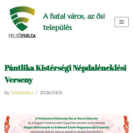
A fiatal város, az ősi
Skip
to
település
content
Pántlika Kistérségi Népdaléneklési
Verseny
by
Felsőzsolca
2026.04.13.