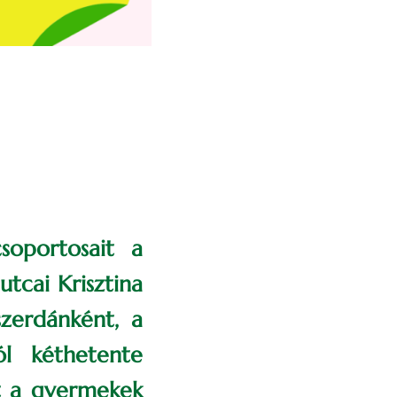
soportosait a
tcai Krisztina
zerdánként, a
l kéthetente
st a gyermekek