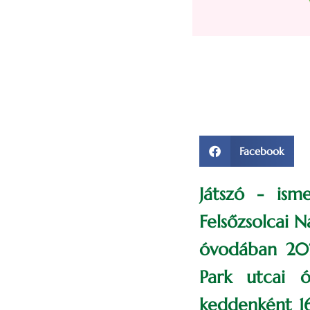
Facebook
Játszó - ism
Felsőzsolcai 
óvodában 202
Park utcai 
keddenként 16