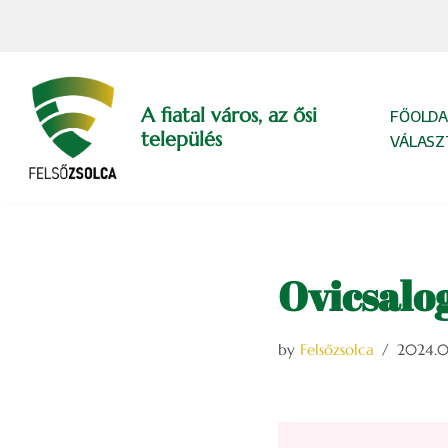
Skip
to
content
A fiatal város, az ősi
FŐOLDA
település
VÁLASZ
Ovicsalo
by
Felsőzsolca
2024.03