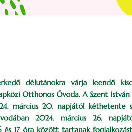
erkedő délutánokra várja leendő kisc
Napközi Otthonos Óvoda. A Szent István u
4. március 20. napjától kéthetente s
óvodában 2024. március 26. napjátó
 és 17 óra között tartanak foglalkozá