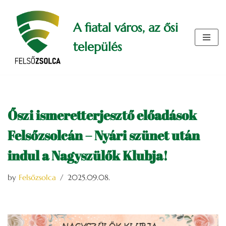
A fiatal város, az ősi
Skip
to
település
content
Őszi ismeretterjesztő előadások
Felsőzsolcán – Nyári szünet után
indul a Nagyszülők Klubja!
by
Felsőzsolca
2025.09.08.