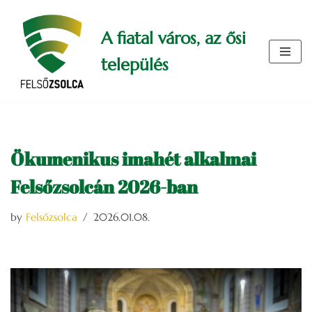
A fiatal város, az ősi
Skip
to
település
content
Ökumenikus imahét alkalmai
Felsőzsolcán 2026-ban
by
Felsőzsolca
2026.01.08.