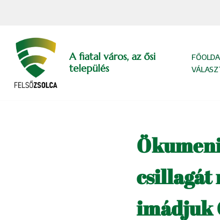
Skip
to
content
A fiatal város, az ősi
FŐOLDA
település
VÁLASZ
Ökumenik
csillagát
imádjuk 