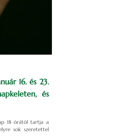
uár 16. és 23.
apkeleten, és
nap
18 órától
tartja a
yre sok szeretettel