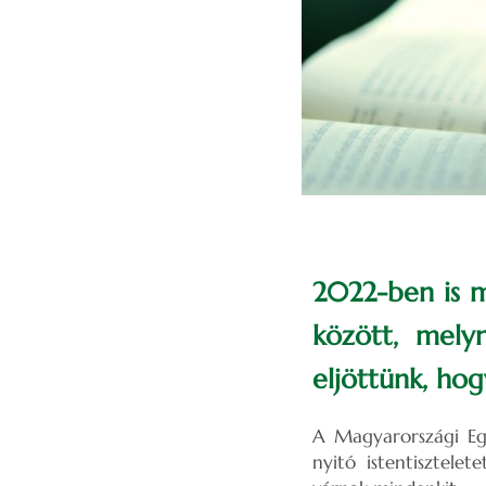
2022-ben is m
között, mely
eljöttünk, hog
A Magyarországi E
nyitó istentisztelet