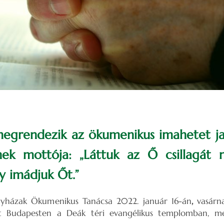
egrendezik az ökumenikus imahetet jan
nek mottója: „Láttuk az Ő csillagát n
y imádjuk Őt.”
gyházak Ökumenikus Tanácsa
2022. január 16-án
,
vasár
et Budapesten
a Deák téri evangélikus templomban, mel