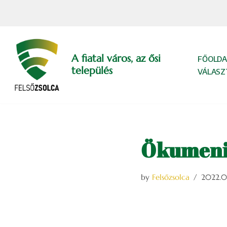
Skip
to
content
A fiatal város, az ősi
FŐOLDA
település
VÁLASZ
Ökumenik
by
Felsőzsolca
2022.0