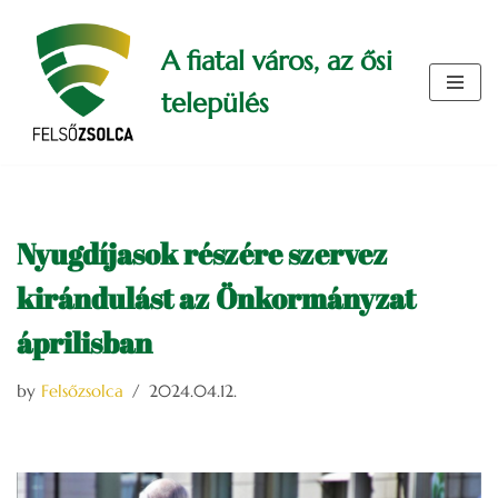
A fiatal város, az ősi
Skip
to
település
content
Nyugdíjasok részére szervez
kirándulást az Önkormányzat
áprilisban
by
Felsőzsolca
2024.04.12.