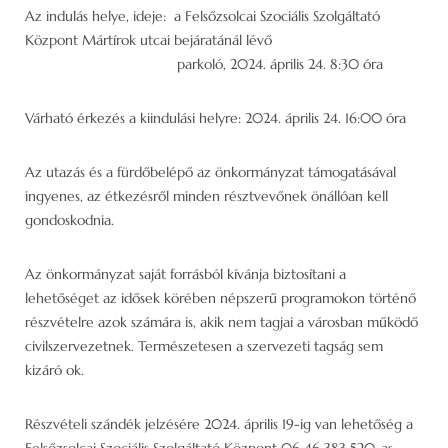
Az indulás helye, ideje: a Felsőzsolcai Szociális Szolgáltató
Központ Mártírok utcai bejáratánál lévő
parkoló, 2024. április 24. 8:30 óra
Várható érkezés a kiindulási helyre: 2024. április 24. 16:00 óra
Az utazás és a fürdőbelépő az önkormányzat támogatásával
ingyenes, az étkezésről minden résztvevőnek önállóan kell
gondoskodnia.
Az önkormányzat saját forrásból kívánja biztosítani a
lehetőséget az idősek körében népszerű programokon történő
részvételre azok számára is, akik nem tagjai a városban működő
civilszervezetnek. Természetesen a szervezeti tagság sem
kizáró ok.
Részvételi szándék jelzésére 2024. április 19-ig van lehetőség a
Felsőzsolcai Szociális Szolgáltató Központ 06 46 383 520-as