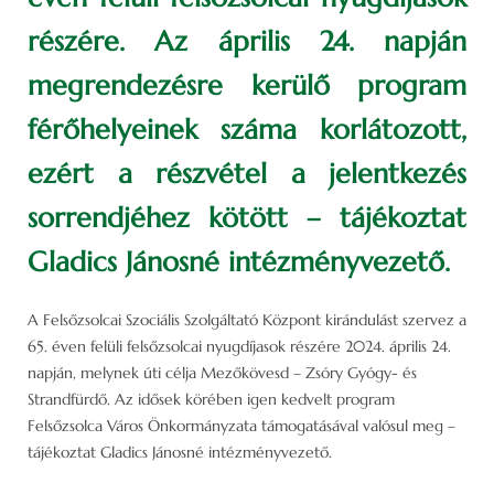
részére. Az április 24. napján
megrendezésre kerülő program
férőhelyeinek száma korlátozott,
ezért a részvétel a jelentkezés
sorrendjéhez kötött – tájékoztat
Gladics Jánosné intézményvezető.
A Felsőzsolcai Szociális Szolgáltató Központ kirándulást szervez a
65. éven felüli felsőzsolcai nyugdíjasok részére 2024. április 24.
napján, melynek úti célja Mezőkövesd – Zsóry Gyógy- és
Strandfürdő. Az idősek körében igen kedvelt program
Felsőzsolca Város Önkormányzata támogatásával valósul meg –
tájékoztat Gladics Jánosné intézményvezető.