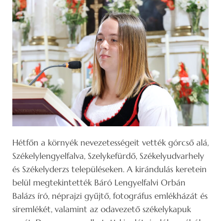
Hétfőn a környék nevezetességeit vették górcső alá,
Székelylengyelfalva, Szelykefürdő, Székelyudvarhely
és Székelyderzs településeken. A kirándulás keretein
belül megtekintették Báró Lengyelfalvi Orbán
Balázs író, néprajzi gyűjtő, fotográfus emlékházát és
síremlékét, valamint az odavezető székelykapuk