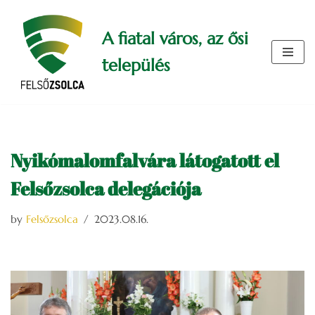
A fiatal város, az ősi
Skip
to
település
content
Nyikómalomfalvára látogatott el
Felsőzsolca delegációja
by
Felsőzsolca
2023.08.16.