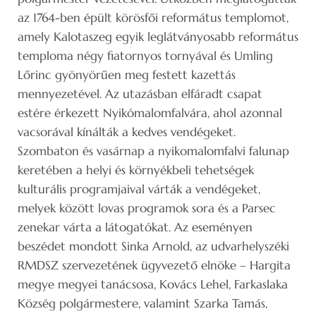
az 1764-ben épült körösfői református templomot,
amely Kalotaszeg egyik leglátványosabb református
temploma négy fiatornyos tornyával és Umling
Lőrinc gyönyörűen meg festett kazettás
mennyezetével. Az utazásban elfáradt csapat
estére érkezett Nyikómalomfalvára, ahol azonnal
vacsorával kínálták a kedves vendégeket.
Szombaton és vasárnap a nyikomalomfalvi falunap
keretében a helyi és környékbeli tehetségek
kulturális programjaival várták a vendégeket,
melyek között lovas programok sora és a Parsec
zenekar várta a látogatókat. Az eseményen
beszédet mondott Sinka Arnold, az udvarhelyszéki
RMDSZ szervezetének ügyvezető elnöke – Hargita
megye megyei tanácsosa, Kovács Lehel, Farkaslaka
Község polgármestere, valamint Szarka Tamás,