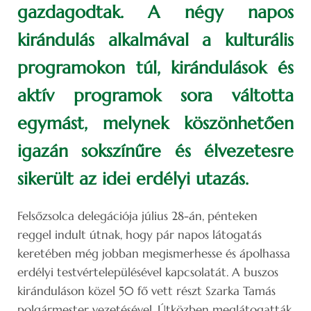
gazdagodtak. A négy napos
kirándulás alkalmával a kulturális
programokon túl, kirándulások és
aktív programok sora váltotta
egymást, melynek köszönhetően
igazán sokszínűre és élvezetesre
sikerült az idei erdélyi utazás.
Felsőzsolca delegációja július 28-án, pénteken
reggel indult útnak, hogy pár napos látogatás
keretében még jobban megismerhesse és ápolhassa
erdélyi testvértelepülésével kapcsolatát. A buszos
kiránduláson közel 50 fő vett részt Szarka Tamás
polgármester vezetésével. Útközben meglátogatták