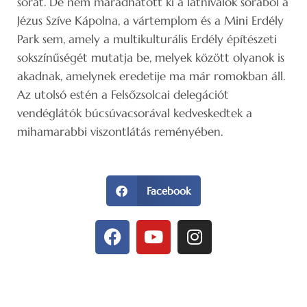
sorát. De nem maradhatott ki a látnivalók sorából a
Jézus Szíve Kápolna, a vártemplom és a Mini Erdély
Park sem, amely a multikulturális Erdély építészeti
sokszínűségét mutatja be, melyek között olyanok is
akadnak, amelynek eredetije ma már romokban áll.
Az utolsó estén a Felsőzsolcai delegációt
vendéglátók búcsúvacsorával kedveskedtek a
mihamarabbi viszontlátás reményében.
Facebook