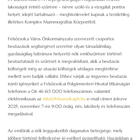
lakosságot érintő szűrésre – névre szóló és a vizsgálat pontos
helyét, idejét tartalmazó – meghívólevelet kapnak a területileg
illetékes Komplex Mammográfiás Központtól.
Felsőzsolca Város Önkormányzata szervezett csoportos
beutazások segítségével szeretné olyan társadalmilag,
gazdaságilag hátrányos helyzetű nők emlőszűrésre történő
beutaztatását és szűrését is megvalósítani, akik a beutazás
költségeit még az utazási költségek utólagos megtérítése
mellett sem tudják vállalni. Ehhez várják az ingyenes beutazás
iránti igényeiket a Felsőzsolcai Polgármesteri Hivatal titkárságán
telefonon a 06 46 613 000 telefonszámon, valamint
elektronikusan az
info@felsozsolcaph.hu
e-mail címen jelezve
2025. november 7-én 9:00 óráig, név, lakóhely és telefonszám
megadásával.
Az emlőrák a nők leggyakoribb daganatos betegsége, mely
időben történő felfedezése jó eséllyel gyógyítható. Hazánkban a