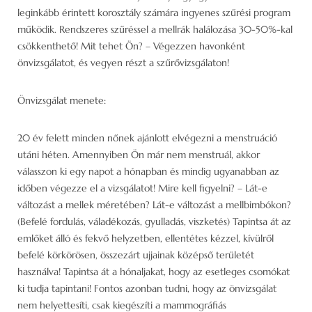
leginkább érintett korosztály számára ingyenes szűrési program
működik. Rendszeres szűréssel a mellrák halálozása 30-50%-kal
csökkenthető! Mit tehet Ön? – Végezzen havonként
önvizsgálatot, és vegyen részt a szűrővizsgálaton!
Önvizsgálat menete:
20 év felett minden nőnek ajánlott elvégezni a menstruáció
utáni héten. Amennyiben Ön már nem menstruál, akkor
válasszon ki egy napot a hónapban és mindig ugyanabban az
időben végezze el a vizsgálatot! Mire kell figyelni? – Lát-e
változást a mellek méretében? Lát-e változást a mellbimbókon?
(Befelé fordulás, váladékozás, gyulladás, viszketés) Tapintsa át az
emlőket álló és fekvő helyzetben, ellentétes kézzel, kívülről
befelé körkörösen, összezárt ujjainak középső területét
használva! Tapintsa át a hónaljakat, hogy az esetleges csomókat
ki tudja tapintani! Fontos azonban tudni, hogy az önvizsgálat
nem helyettesíti, csak kiegészíti a mammográfiás