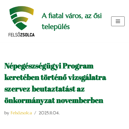
A fiatal város, az ősi
Skip
to
település
content
Népegészségügyi Program
keretében történő vizsgálatra
szervez beutaztatást az
önkormányzat novemberben
by
Felsőzsolca
2025.11.04.