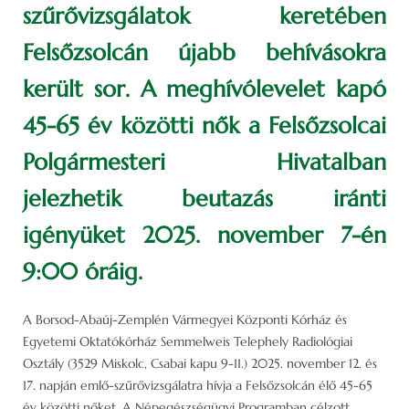
szűrővizsgálatok keretében
Felsőzsolcán újabb behívásokra
került sor. A meghívólevelet kapó
45-65 év közötti nők a Felsőzsolcai
Polgármesteri Hivatalban
jelezhetik beutazás iránti
igényüket 2025. november 7-én
9:00 óráig.
A Borsod-Abaúj-Zemplén Vármegyei Központi Kórház és
Egyetemi Oktatókórház Semmelweis Telephely Radiológiai
Osztály (3529 Miskolc, Csabai kapu 9-11.) 2025. november 12. és
17. napján emlő-szűrővizsgálatra hívja a Felsőzsolcán élő 45-65
év közötti nőket. A Népegészségügyi Programban célzott