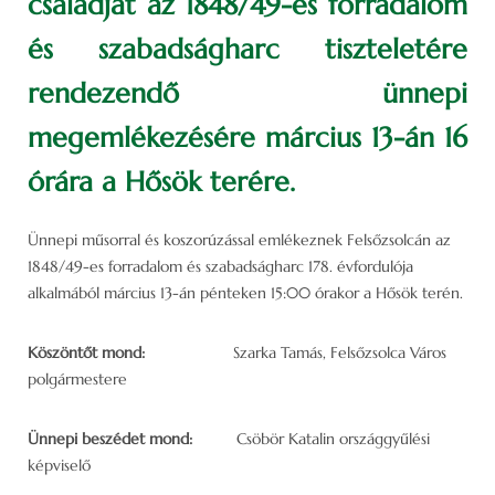
családját az 1848/49-es forradalom
és szabadságharc tiszteletére
rendezendő ünnepi
megemlékezésére március 13-án 16
órára a Hősök terére.
Ünnepi műsorral és koszorúzással emlékeznek Felsőzsolcán az
1848/49-es forradalom és szabadságharc 178. évfordulója
alkalmából március 13-án pénteken 15:00 órakor a Hősök terén.
Köszöntőt mond:
Szarka Tamás, Felsőzsolca Város
polgármestere
Ünnepi beszédet mond:
Csöbör Katalin országgyűlési
képviselő