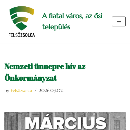
A fiatal város, az ősi
Skip
to
település
content
Nemzeti ünnepre hív az
Önkormányzat
by
Felsőzsolca
2026.03.02.