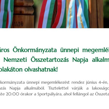
Város Önkormányzata ünnepi megemlé
a Nemzeti Összetartozás Napja alkalm
plakáton olvashatnak!
nkormányzata ünnepi megemlékezést rendez június 4-én, 
zás Napja alkalmából. Tisztelettel várják a lakosság
te 20:00 órakor a Sportpályára, ahol fellángol az Összeta