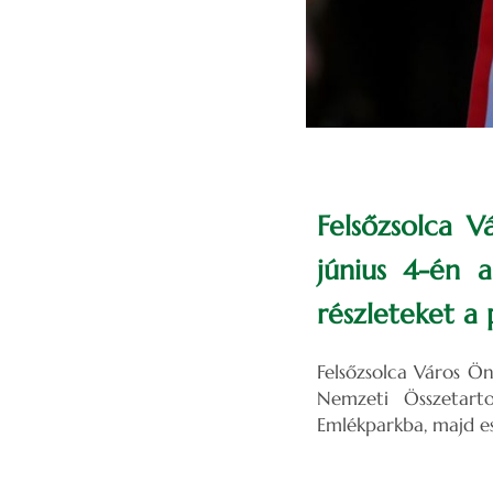
Felsőzsolca 
június 4-én 
részleteket a 
Felsőzsolca Város Ö
Nemzeti Összetarto
Emlékparkba, majd es