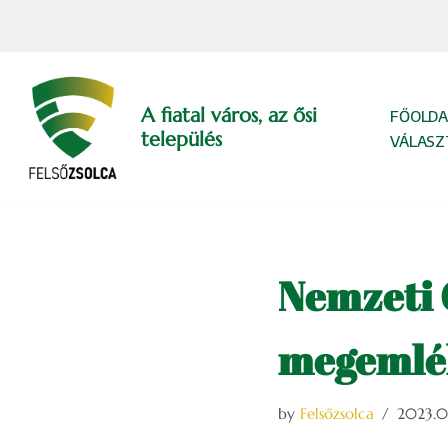
Skip
to
content
A fiatal város, az ősi
FŐOLDA
település
VÁLASZ
Nemzeti 
megemlék
by
Felsőzsolca
2023.05