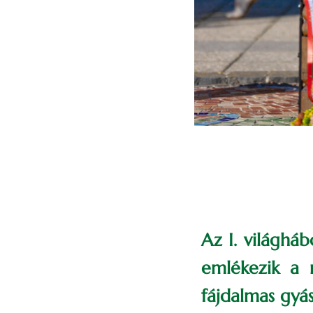
Az I. világhá
emlékezik a 
fájdalmas gyá