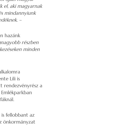
ik el, aki magyarnak
 és mindannyiunk
zedéknek
.
–
en hazánk
legnagyobb részben
ékezéseken minden
alkalomra
te Lili is
t rendezvényrész a
s Emlékparkban
fáknál.
is fellobbant az
 az önkormányzat