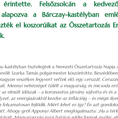
érintette. Felsőzsolcán a kedvező
e alapozva a Bárczay-kastélyban eml
zték el koszorúikat az Összetartozás 
k.
ay-kastélyban tisztelegtek a Nemzeti Összetartozás Napja 
evőit Szarka Tamás polgármester köszöntötte. Beszédében
agyon veszélyes fegyvert vettek elő, egy ceruzát. Ceruzáva
it. Mennyi nehézséget túlélt a magyarság, és micsoda er
az elmúlt időszak – a koronavírus járvány sújtotta év és a
yzet, az energiaáraktól kezdve az inflációig – és mégis ily
a folyamatosan fejlődik. Miért lehet ez így? Én azt gondol
tt. Ahogy gróf Apponyi Albert megfogalmazta: „Ha a térké
rait, Magyarország igazi határai addig fognak nyúlni, ah