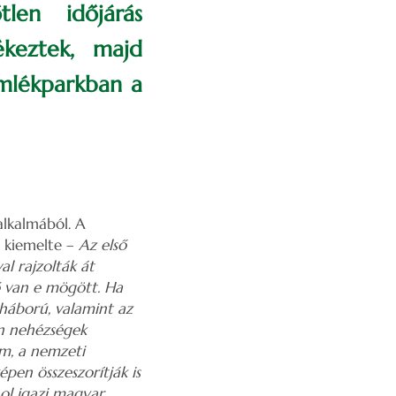
tlen időjárás
ékeztek, majd
Emlékparkban a
alkalmából. A
 kiemelte –
Az első
l rajzolták át
ő van e mögött. Ha
 háború, valamint az
en nehézségek
om, a nemzeti
pen összeszorítják is
ol igazi magyar