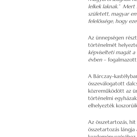
lelkek laknak.” Mert 
született, magyar em
felelőssége, hogy e
Az ünnepségen részt 
történelmét helyezt
képviselteti magát 
évben
– fogalmazott
A Bárczay-kastélyba
összeválogatott dalcs
közreműködött az ün
történelmi egyházak
elhelyezték koszorúi
Az összetartozás, hit
összetartozás lángja
kezdeményezéséhez.