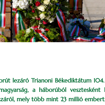
borút lezáró Trianoni Békediktátum 104
magyarság, a háborúból vesztesként k
száról, mely több mint 23 millió embert,