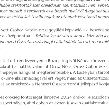
hiába szakítottak szét családokat, identitásukat nem vehet
ber maradt a területtől és a beszélt nyelvtől függetlenül,
zeket az értékeket továbbadjuk az utánunk következő nem
vett Csöbör Katalin országgyűlési képviselő, aki beszédéb
e a középpontba. –
Felsőzsolca az város, ahol a közösség 
a Nemzeti Összetartozás Napja alkalmából tartott megeml
.
n tartott rendezvényen a Rozmaring Női Népdalkör ezen 
okrát hallhatták, valamint Orosz Nóra, Orosz Gábor és Szen
nepélyes hangulat megteremtésében. A kastélyban tartot
 ökumenikus imádságával ért véget, majd az Összetartozá
kat az emlékezők a Nemzeti Összetartozást jelképező kopja
 és örökség fontosságát hirdetve 20:24 órakor Felsőzsolcán 
 a sportpályán, ahol ebben az évben is sokan csatlakoztak