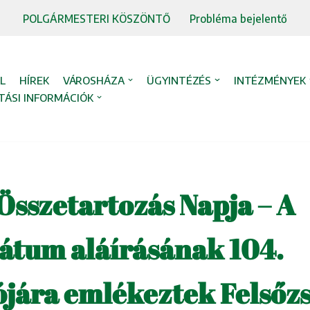
POLGÁRMESTERI KÖSZÖNTŐ
Probléma bejelentő
L
HÍREK
VÁROSHÁZA
ÜGYINTÉZÉS
INTÉZMÉNYEK
TÁSI INFORMÁCIÓK
Összetartozás Napja – A
átum aláírásának 104.
ójára emlékeztek Felsőz