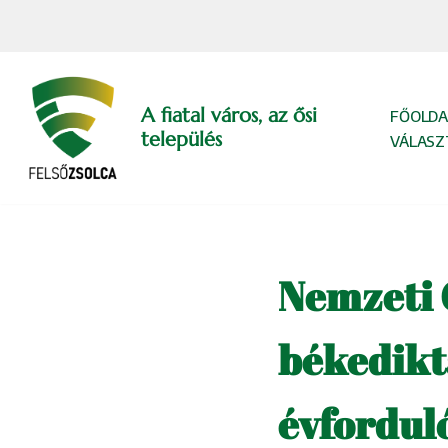
Skip
to
content
A fiatal város, az ősi
FŐOLDA
település
VÁLASZ
Nemzeti 
békedikt
évfordul