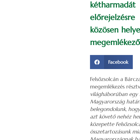
kétharmadát 
előrejelzésr
közösen helye
megemlékező
Facebook
Felsőzsolcán a Bárcz
megemlékezés résztv
világháborúban egy n
Magyarország határa
belegondolunk, hogy 
azt követő nehéz hel
közepette Felsőzsolc
összetartozásunk mia
Magyarországnak hatá