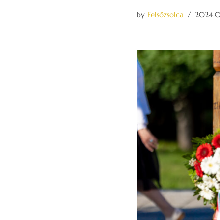
by
Felsőzsolca
2024.0