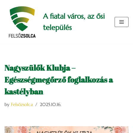
A fiatal város, az ősi
Skip
to
település
content
Nagyszülők Klubja –
Egészségmegőrző foglalkozás a
kastélyban
by
Felsőzsolca
2025.10.16.