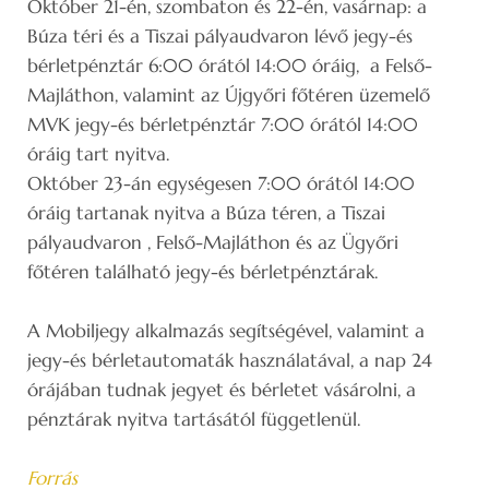
Október 21-én, szombaton és 22-én, vasárnap: a
Búza téri és a Tiszai pályaudvaron lévő jegy-és
bérletpénztár 6:00 órától 14:00 óráig, a Felső-
Majláthon, valamint az Újgyőri főtéren üzemelő
MVK jegy-és bérletpénztár 7:00 órától 14:00
óráig tart nyitva.
Október 23-án egységesen 7:00 órától 14:00
óráig tartanak nyitva a Búza téren, a Tiszai
pályaudvaron , Felső-Majláthon és az Ügyőri
főtéren található jegy-és bérletpénztárak.
A Mobiljegy alkalmazás segítségével, valamint a
jegy-és bérletautomaták használatával, a nap 24
órájában tudnak jegyet és bérletet vásárolni, a
pénztárak nyitva tartásától függetlenül.
Forrás