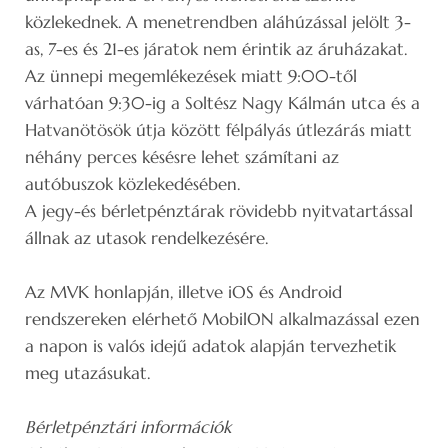
közlekednek. A menetrendben aláhúzással jelölt 3-
as, 7-es és 21-es járatok nem érintik az áruházakat.
Az ünnepi megemlékezések miatt 9:00-től
várhatóan 9:30-ig a Soltész Nagy Kálmán utca és a
Hatvanötösök útja között félpályás útlezárás miatt
néhány perces késésre lehet számítani az
autóbuszok közlekedésében.
A jegy-és bérletpénztárak rövidebb nyitvatartással
állnak az utasok rendelkezésére.
Az MVK honlapján, illetve iOS és Android
rendszereken elérhető MobilON alkalmazással ezen
a napon is valós idejű adatok alapján tervezhetik
meg utazásukat.
Bérletpénztári információk