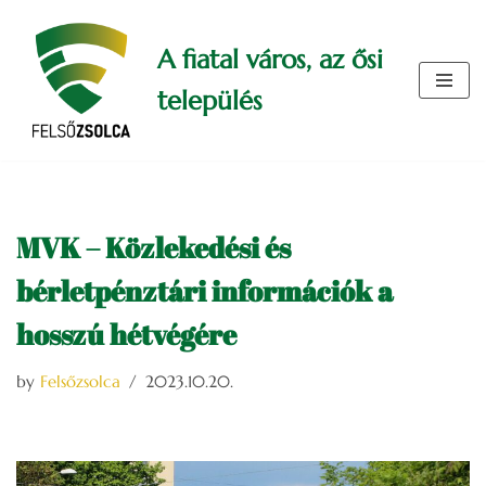
A fiatal város, az ősi
Skip
to
település
content
MVK – Közlekedési és
bérletpénztári információk a
hosszú hétvégére
by
Felsőzsolca
2023.10.20.