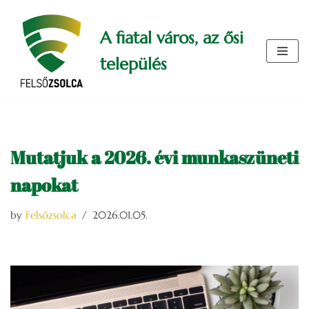
A fiatal város, az ősi
Skip
to
település
content
Mutatjuk a 2026. évi munkaszüneti
napokat
by
Felsőzsolca
2026.01.05.