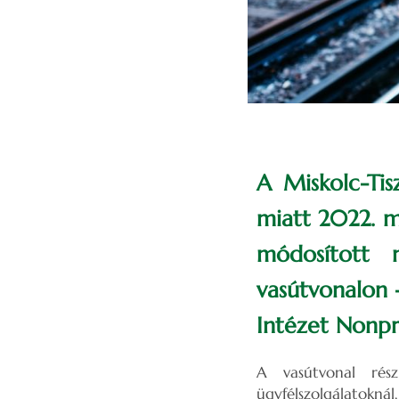
A Miskolc-Tis
miatt 2022. má
módosított 
vasútvonalon 
Intézet Nonpro
A vasútvonal rész
ügyfélszolgálatokn