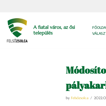
Skip
to
content
A fiatal város, az ősi
FŐOLDA
település
VÁLASZ
Módosíto
pályakar
by
Felsőzsolca
2022.0