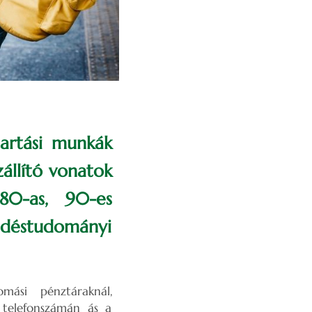
tartási munkák
zállító vonatok
80-as, 90-es
kedéstudományi
mási pénztáraknál,
 telefonszámán ás a