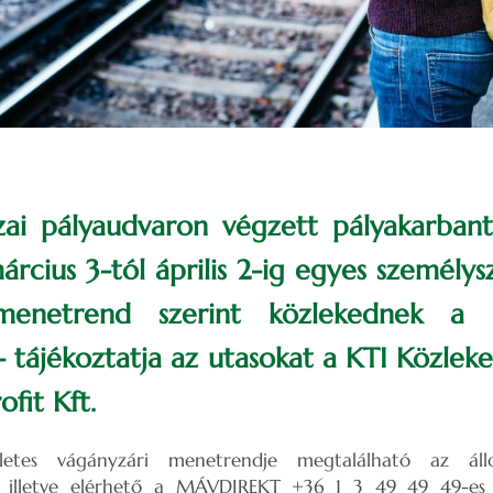
zai pályaudvaron végzett pályakarban
rcius 3-tól április 2-ig egyes személys
menetrend szerint közlekednek a 
- tájékoztatja az utasokat a KTI Közle
fit Kft.
letes vágányzári menetrendje megtalálható az állo
ál, illetve elérhető a MÁVDIREKT +36 1 3 49 49 49-es