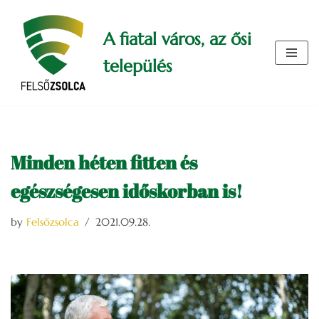
A fiatal város, az ősi
Skip
to
település
content
Minden héten fitten és
egészségesen időskorban is!
by
Felsőzsolca
2021.09.28.