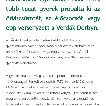
több tucat gyerek próbálta ki az
óriáscsúszdát, az élőcsocsót, vagy
épp versenyzett a Verdák Derbyn.
Az Árvízi Emlékpark területén kialakított játéksziget
gyerekzsivajtól volt hangos, több tucat gyerek próbálta ki az
óriáscsúszdát, élőcsocsót, vagy épp versenyzett a Verdák
Derbyn a Felsőzsolca Város Önkormányzata által szervezett
gyereknap alkalmával.
A gyermeknapot a világ számtalan pontján ünneplik.
Törökországból terjedt el a szokás 1920-ban, az ENSZ pedig
1954-ben hívta fel a figyelmet a jeles nap fontosságára.
A délelőtt 10 órakor kezdődő rendezvényre kilátogatók színes
programokon vehettek részt. Idén sem volt hiány ugráló- és
légvárakból, kézműves foglalkozásokból, és sokan vettek részt a