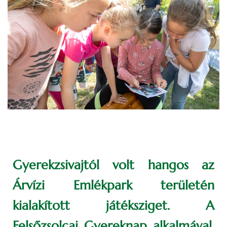
Gyerekzsivajtól volt hangos az
Árvízi Emlékpark területén
kialakított játéksziget. A
Felsőzsolcai Gyereknap alkalmával,