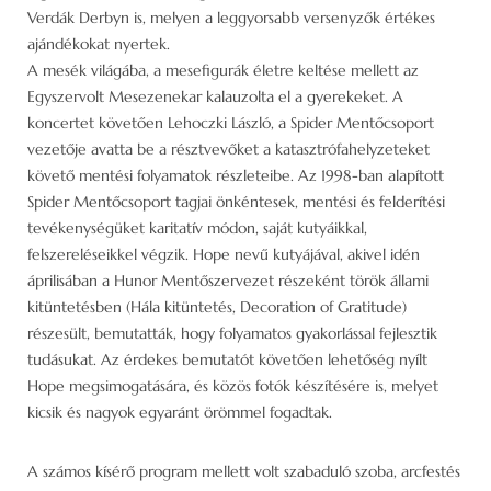
Verdák Derbyn is, melyen a leggyorsabb versenyzők értékes
ajándékokat nyertek.
A mesék világába, a mesefigurák életre keltése mellett az
Egyszervolt Mesezenekar kalauzolta el a gyerekeket. A
koncertet követően Lehoczki László, a Spider Mentőcsoport
vezetője avatta be a résztvevőket a katasztrófahelyzeteket
követő mentési folyamatok részleteibe. Az 1998-ban alapított
Spider Mentőcsoport tagjai önkéntesek, mentési és felderítési
tevékenységüket karitatív módon, saját kutyáikkal,
felszereléseikkel végzik. Hope nevű kutyájával, akivel idén
áprilisában a Hunor Mentőszervezet részeként török állami
kitüntetésben (Hála kitüntetés, Decoration of Gratitude)
részesült, bemutatták, hogy folyamatos gyakorlással fejlesztik
tudásukat. Az érdekes bemutatót követően lehetőség nyílt
Hope megsimogatására, és közös fotók készítésére is, melyet
kicsik és nagyok egyaránt örömmel fogadtak.
A számos kísérő program mellett volt szabaduló szoba, arcfestés