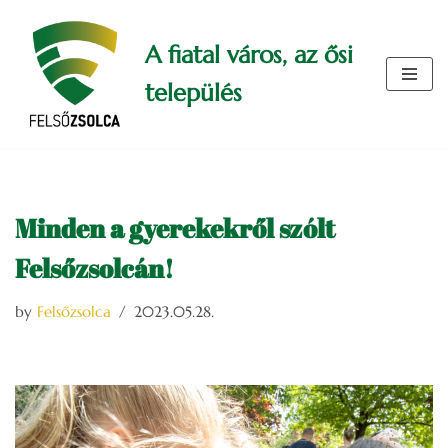
A fiatal város, az ősi
Skip
to
település
content
Minden a gyerekekről szólt
Felsőzsolcán!
by
Felsőzsolca
2023.05.28.