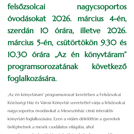
felsőzsolcai nagycsoportos
óvodásokat 2026. március 4-én,
szerdán 10 órára, illetve 2026.
március 5-én, csütörtökön 9.30 és
10.30 órára „Az én könyvtáram”
programsorozatának következő
foglalkozására.
„Az én könyvtáram” programsorozat keretében a Felsőzsolcai
Közösségi Ház és Városi Könyvtár szeretettel várja a felsőzsolcai
nagycsoportos óvodásokat a Meseszínház című interaktív
könyvtári foglalkozására. Ezen a vidám délelőttön a gyerekek
beléphetnek a mesék csodálatos világába, ahol