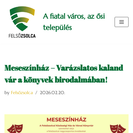
A fiatal város, az ősi
Skip
to
település
content
Meseszínház – Varázslatos kaland
vár a könyvek birodalmában!
by
Felsőzsolca
2026.02.20.