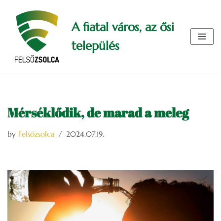
A fiatal város, az ősi
Skip
to
település
content
Mérséklődik, de marad a meleg
by
Felsőzsolca
2024.07.19.