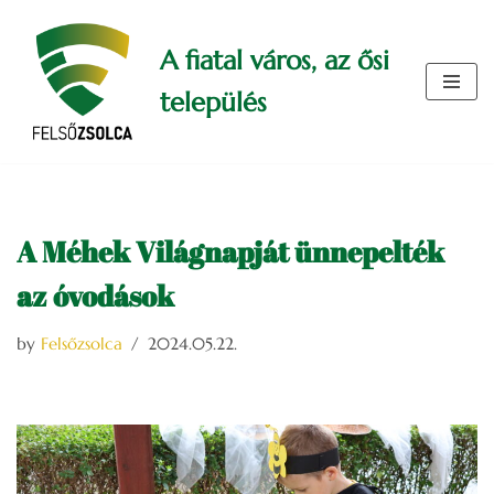
A fiatal város, az ősi
Skip
to
település
content
A Méhek Világnapját ünnepelték
az óvodások
by
Felsőzsolca
2024.05.22.