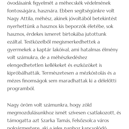
óvodásaink figyelmét a méhecskék védelmének
fontosságára, hasznára. Ebben segítségünkre volt
Nagy Attila, méhész, akinek jóvoltából betekintést
nyerhettünk a hasznos kis beporzók életébe, sok
hasznos, érdekes ismeret birtokába jutottunk
ezáltal. Testközelből megismerkedhettek a
gyermekek a kaptár lakóival, ami hatalmas élmény
volt számukra, de a méhészkedéshez
elengedhetetlen kellékeket és eszközöket is
kipróbálhatták. Természetesen a mézkóstolás és a
mézes finomságok sem maradhattak ki a délelőtti
programból.
Nagy öröm volt számunkra, hogy zöld
megmozdulásunkhoz ismét szívesen csatlakozott, és
támogatta azt Szarka Tamás, Felsőzsolca város
polgármestere, aki a jeles naphoz kapcsolódó