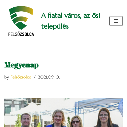
A fiatal város, az ősi
Skip
to
település
content
Megyenap
by
Felsőzsolca
2021.09.10.