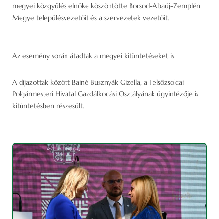
megyei közgyűlés elnöke köszöntötte Borsod-Abaúj-Zemplén
Megye településvezetőit és a szervezetek vezetőit.
Az esemény során átadták a megyei kitüntetéseket is.
A díjazottak között Bainé Busznyák Gizella, a Felsőzsolcai
Polgármesteri Hivatal Gazdálkodási Osztályának ügyintézője is
kitüntetésben részesült.